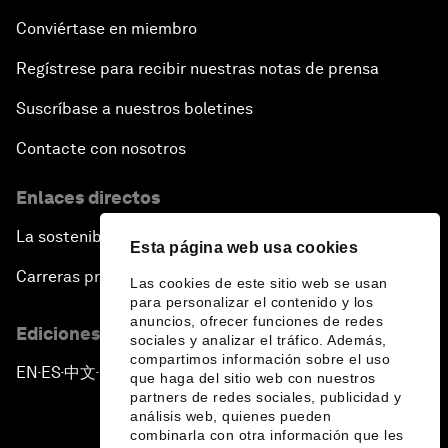
Conviértase en miembro
Regístrese para recibir nuestras notas de prensa
Suscríbase a nuestros boletines
Contacte con nosotros
Enlaces directos
La sostenibilidad en el Foro
Esta página web usa cookies
Carreras profesionales
Las cookies de este sitio web se usan
para personalizar el contenido y los
anuncios, ofrecer funciones de redes
Ediciones en otros idiomas
sociales y analizar el tráfico. Además,
compartimos información sobre el uso
EN
ES
中文
日本語
▪
▪
▪
que haga del sitio web con nuestros
partners de redes sociales, publicidad y
análisis web, quienes pueden
combinarla con otra información que les