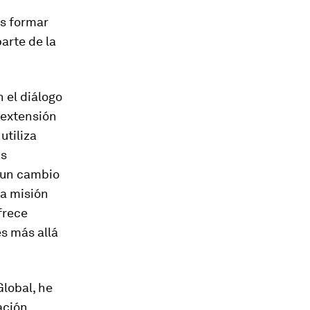
s formar
arte de la
 el diálogo
 extensión
utiliza
as
 un cambio
ta misión
frece
s más allá
lobal, he
ación