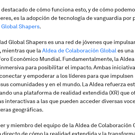
 destacado de cómo funciona esto, y de cómo podemo
eres, es la adopción de tecnología de vanguardia por p
d
Global Shapers
.
ad Global Shapers es una red de jóvenes que impulsan
, mientras que la
Aldea de Colaboración Global
es una
 Foro Económico Mundial. Fundamentalmente, la Aldea 
inmersiva para posibilitar el impacto. Ambas iniciativ
conectar y empoderar a los líderes para que impulsen
 sus comunidades y en el mundo. La Aldea refuerza es
ando una plataforma de realidad extendida (XR) que o
s interactivas a las que pueden acceder diversas voce
teras geográficas.
r y miembro del equipo de la Aldea de Colaboración G
o directo de cómo la realidad extendida y la transform