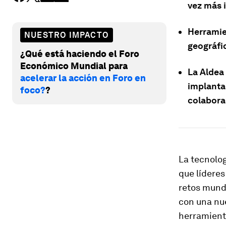
vez más 
Herramie
NUESTRO IMPACTO
geográfi
¿Qué está haciendo el Foro
Económico Mundial para
La Aldea
acelerar la acción en Foro en
implanta
foco?
?
colabora
La tecnolo
que líderes
retos mund
con una nue
herramienta