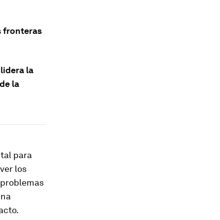
 fronteras
idera la
de la
tal para
ver los
o problemas
una
acto.