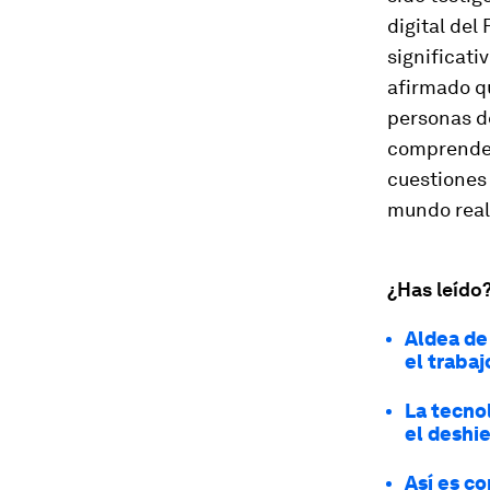
digital del
significati
afirmado qu
personas d
comprender
cuestiones 
mundo real
¿Has leído
Aldea de
el trabaj
La tecno
el deshie
Así es c