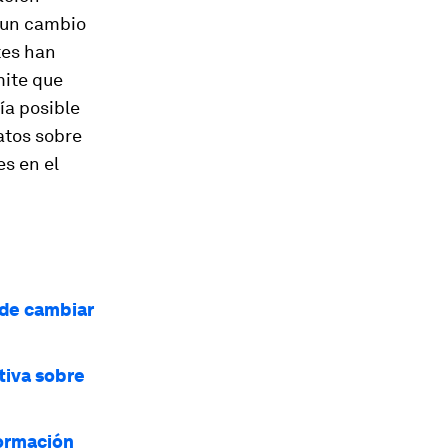
r un cambio
tes han
mite que
ía posible
atos sobre
s en el
ede cambiar
tiva sobre
formación