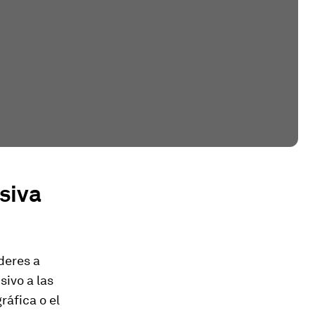
usiva
deres a
sivo a las
áfica o el