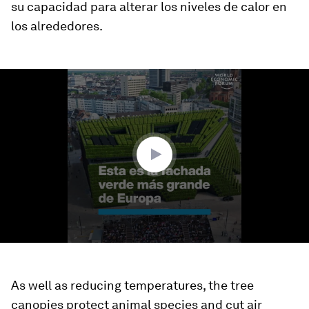
su capacidad para alterar los niveles de calor en
los alrededores.
0
seconds
of
1
minute,
41
seconds
As well as reducing temperatures, the tree
canopies protect animal species and cut air