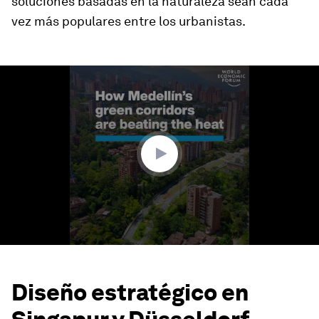
soluciones basadas en la naturaleza sean cada
vez más populares entre los urbanistas.
0
seconds
of
1
minute,
46
seconds
Diseño estratégico en