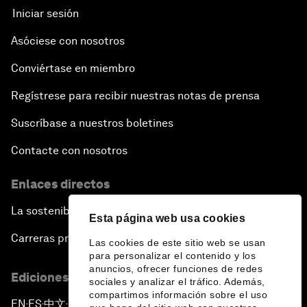
Iniciar sesión
Asóciese con nosotros
Conviértase en miembro
Regístrese para recibir nuestras notas de prensa
Suscríbase a nuestros boletines
Contacte con nosotros
Enlaces directos
La sostenibilidad en el Foro
Esta página web usa cookies
Carreras profesionales
Las cookies de este sitio web se usan
para personalizar el contenido y los
anuncios, ofrecer funciones de redes
Ediciones en otros idiomas
sociales y analizar el tráfico. Además,
compartimos información sobre el uso
EN
ES
中文
日本語
▪
▪
▪