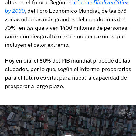
altas en el futuro. Según el
informe
BiodiverCities
by 2030
, del Foro Económico Mundial, de las 576
zonas urbanas más grandes del mundo, más del
70% -en las que viven 1400 millones de personas-
corren un riesgo alto o extremo por razones que
incluyen el calor extremo.
Hoy en día, el 80% del PIB mundial procede de las
ciudades, por lo que, según el informe, prepararlas
para el futuro es vital para nuestra capacidad de
prosperar a largo plazo.
0
seconds
of
1
minute,
50