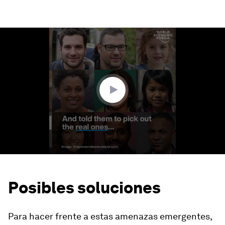
0
seconds
of
1
minute,
36
seconds
Posibles soluciones
Para hacer frente a estas amenazas emergentes,