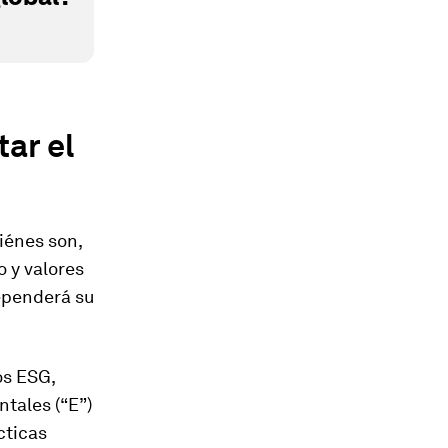
ar el
iénes son,
o y valores
dependerá su
os ESG,
tales (“E”)
cticas