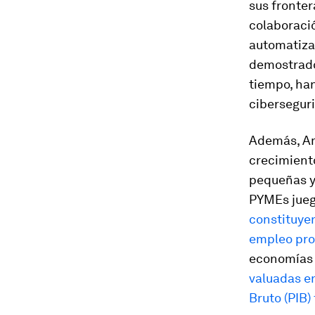
sus fronte
colaboració
automatizac
demostrado
tiempo, ha
cibersegur
Además, Am
crecimiento
pequeñas y
PYMEs jueg
constituyen
empleo pro
economías 
valuadas e
Bruto (PIB) 