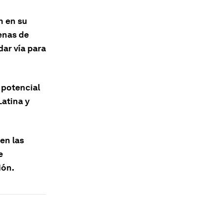
n en su
enas de
dar vía para
 potencial
Latina y
en las
e
ión.