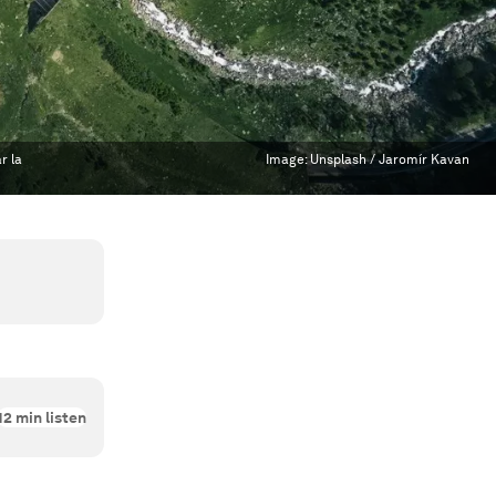
r la
Image:
Unsplash / Jaromír Kavan
12
min listen