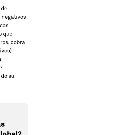
 de
 negativos
icas
to que
ros, cobra
ivos)
a
e
ndo su
as
global?