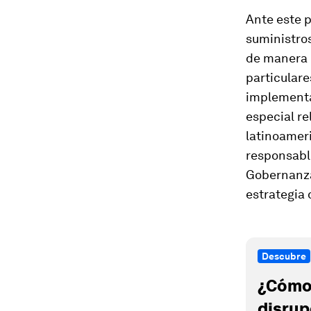
Ante este 
suministro
de manera 
particulare
implementa
especial re
latinoamer
responsabl
Gobernanza 
estrategia 
Descubre
¿Cómo 
disrup