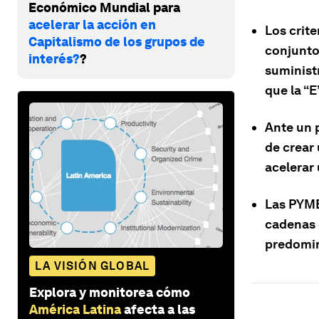
Económico Mundial para
acelerar la acción en
Los crite
Capitalismo de los grupos de
conjunto
interés?
?
suminist
que la “E
Ante un 
de crear
acelerar
Las PYME
cadenas d
predomin
LA VISIÓN GLOBAL
Explora y monitorea cómo
América Latina
afecta a las