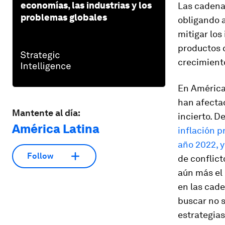
economías, las industrias y los
Las cadena
problemas globales
obligando a
mitigar lo
productos c
crecimient
En América 
han afectad
Mantente al día:
incierto. D
América Latina
inflación p
año 2022, y
Follow
de conflict
aún más el 
en las cade
buscar no s
estrategias