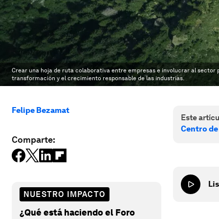
Crear una hoja de ruta colaborativa entre empresas e involucrar al sector 
transformación y el crecimiento responsable de las industrias.
Felipe Bezamat
Este artícu
Centro de
Comparte:
Lis
NUESTRO IMPACTO
¿Qué está haciendo el Foro