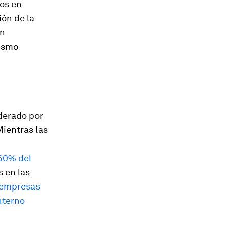
os en
ión de la
an
mismo
iderado por
ientras las
 60% del
s en las
s empresas
nterno