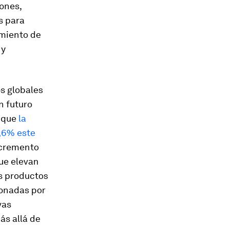
ones,
s para
imiento de
 y
s globales
n futuro
ó que
la
4,6% este
incremento
que elevan
os productos
ionadas por
vas
ás allá de