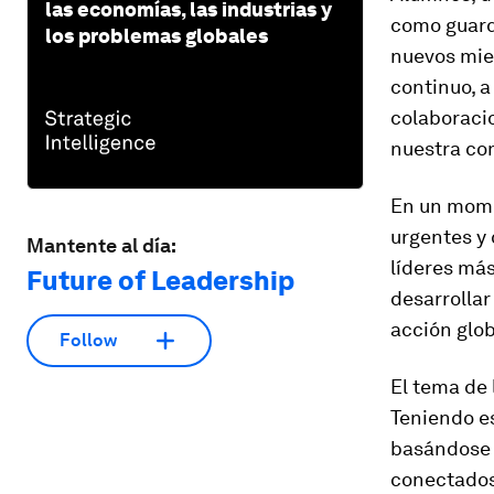
las economías, las industrias y
como guard
los problemas globales
nuevos mie
continuo, 
colaboraci
nuestra co
En un mome
urgentes y
Mantente al día:
líderes más
Future of Leadership
desarrollar
acción glob
Follow
El tema de 
Teniendo e
basándose 
conectados