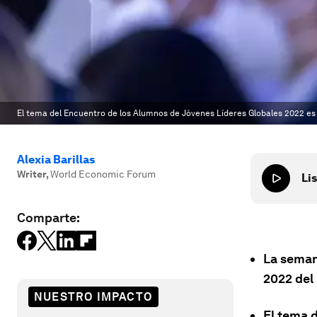
El tema del Encuentro de los Alumnos de Jóvenes Líderes Globales 2022 es
Alexia Barillas
Writer
,
World Economic Forum
Lis
Comparte:
La seman
2022 del
NUESTRO IMPACTO
El tema d