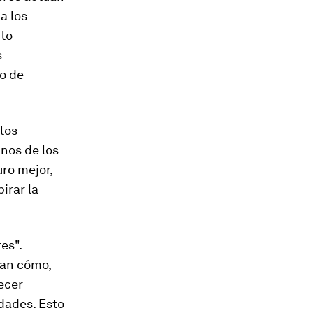
a los
ito
s
o de
tos
nos de los
ro mejor,
irar la
es".
ran cómo,
ecer
dades. Esto