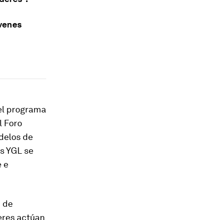
venes
el programa
l Foro
delos de
os YGL se
 e
 de
eres actúan