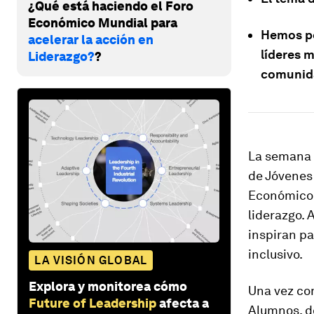
¿Qué está haciendo el Foro
Económico Mundial para
Hemos pe
acelerar la acción en
líderes 
Liderazgo?
?
comunid
La semana 
de Jóvenes 
Económico 
liderazgo. 
inspiran p
inclusivo.
LA VISIÓN GLOBAL
Explora y monitorea cómo
Una vez co
Future of Leadership
afecta a
Alumnos, do