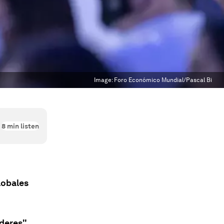
Image:
Foro Económico Mundial/Pascal Bi
8
min listen
lobales
deres".