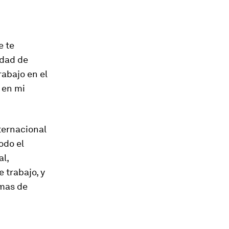
”
e te
idad de
rabajo en el
 en mi
ternacional
odo el
al,
 trabajo, y
rmas de