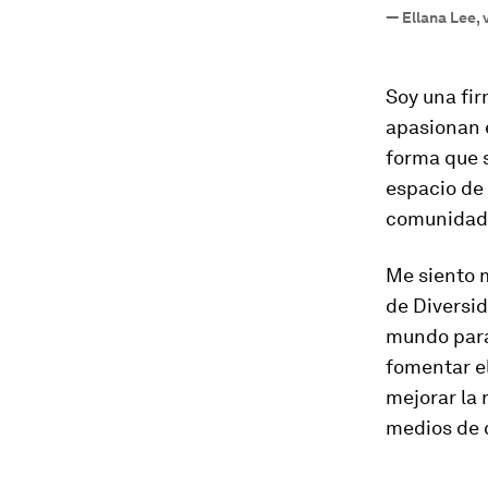
—
Ellana Lee,
Soy una fir
apasionan 
forma que s
espacio de 
comunidad 
Me siento 
de Diversi
mundo para 
fomentar el
mejorar la 
medios de 