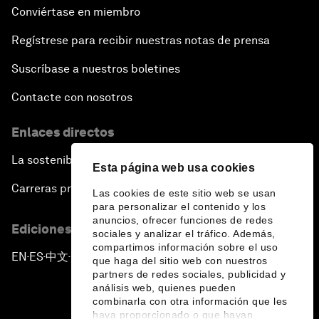
Conviértase en miembro
Regístrese para recibir nuestras notas de prensa
Suscríbase a nuestros boletines
Contacte con nosotros
Enlaces directos
La sostenibilidad en el Foro
Esta página web usa cookies
Carreras profesionales
Las cookies de este sitio web se usan
para personalizar el contenido y los
anuncios, ofrecer funciones de redes
Ediciones en otros idiomas
sociales y analizar el tráfico. Además,
compartimos información sobre el uso
EN
ES
中文
日本語
▪
▪
▪
que haga del sitio web con nuestros
partners de redes sociales, publicidad y
análisis web, quienes pueden
combinarla con otra información que les
haya proporcionado o que hayan