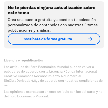
No te pierdas ninguna actualización sobre
este tema
Crea una cuenta gratuita y accede a tu colección
personalizada de contenidos con nuestras últimas
publicaciones y análisis.
Inscríbete de forma gratuita
Licencia y republicación
Los artículos del Foro Económico Mundial pueden volver a
publicarse de acuerdo con la Licencia Pública Internacional
Creative Commons Reconocimiento-NoComercial-
SinObraDerivada 4.0, y de acuerdo con nuestras condiciones de
uso.
Las opiniones expresadas en este artículo son las del autor y no
del Foro Económico Mundial.