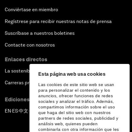
Conviértase en miembro
Regístrese para recibir nuestras notas de prensa
Suscríbase a nuestros boletines
Contacte con nosotros
Enlaces directos
La sostenibilidad en el Foro
Esta página web usa cookies
Carreras profesionales
Las cookies de este sitio web se usan
para personalizar el contenido y los
anuncios, ofrecer funciones de redes
Ediciones en otros idiomas
sociales y analizar el tráfico. Además,
compartimos información sobre el uso
EN
ES
中文
日本語
▪
▪
▪
que haga del sitio web con nuestros
partners de redes sociales, publicidad y
análisis web, quienes pueden
combinarla con otra información que les