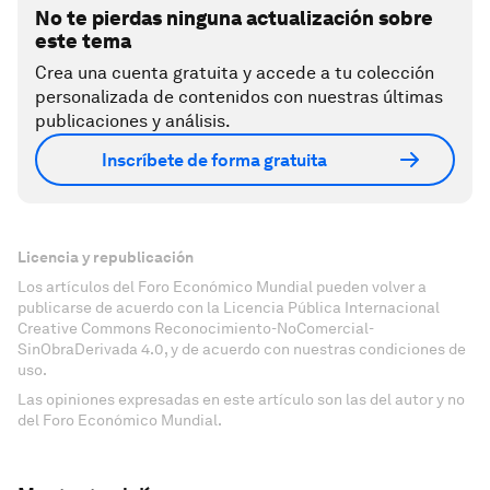
No te pierdas ninguna actualización sobre
este tema
Crea una cuenta gratuita y accede a tu colección
personalizada de contenidos con nuestras últimas
publicaciones y análisis.
Inscríbete de forma gratuita
Licencia y republicación
Los artículos del Foro Económico Mundial pueden volver a
publicarse de acuerdo con la Licencia Pública Internacional
Creative Commons Reconocimiento-NoComercial-
SinObraDerivada 4.0, y de acuerdo con nuestras condiciones de
uso.
Las opiniones expresadas en este artículo son las del autor y no
del Foro Económico Mundial.