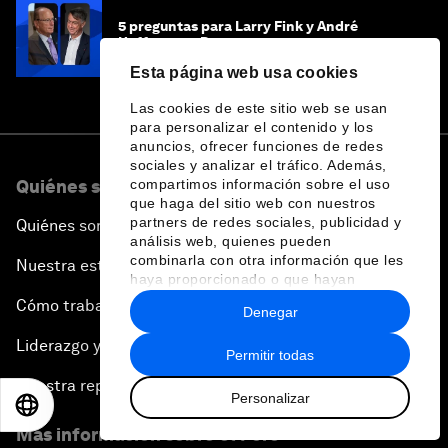
5 preguntas para Larry Fink y André
Hoffman en Davos 2026
Esta página web usa cookies
Las cookies de este sitio web se usan
para personalizar el contenido y los
anuncios, ofrecer funciones de redes
sociales y analizar el tráfico. Además,
Quiénes somos
compartimos información sobre el uso
que haga del sitio web con nuestros
partners de redes sociales, publicidad y
Quiénes somos
análisis web, quienes pueden
combinarla con otra información que les
Nuestra estrategia
haya proporcionado o que hayan
recopilado a partir del uso que haya
Cómo trabajamos
Denegar
hecho de sus servicios.
Liderazgo y gobernanza
Permitir todas
Nuestra repercusión
Personalizar
EN
ES
中文
日本語
Más información sobre el Foro