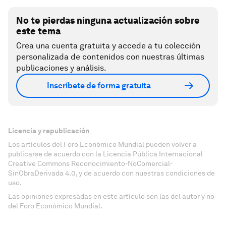
No te pierdas ninguna actualización sobre
este tema
Crea una cuenta gratuita y accede a tu colección
personalizada de contenidos con nuestras últimas
publicaciones y análisis.
Inscríbete de forma gratuita
Licencia y republicación
Los artículos del Foro Económico Mundial pueden volver a
publicarse de acuerdo con la Licencia Pública Internacional
Creative Commons Reconocimiento-NoComercial-
SinObraDerivada 4.0, y de acuerdo con nuestras condiciones de
uso.
Las opiniones expresadas en este artículo son las del autor y no
del Foro Económico Mundial.