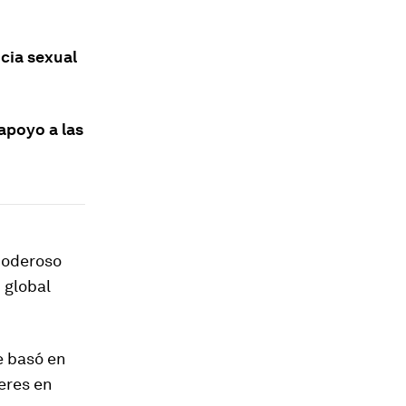
ncia sexual
apoyo a las
 poderoso
 global
e basó en
jeres en