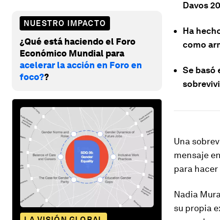
Davos 20
NUESTRO IMPACTO
Ha hecho
¿Qué está haciendo el Foro
como arm
Económico Mundial para
acelerar la acción en Foro en
Se basó 
foco?
?
sobreviv
Una sobrevi
mensaje en 
para hacer 
Nadia Mura
su propia e
LA VISIÓN GLOBAL