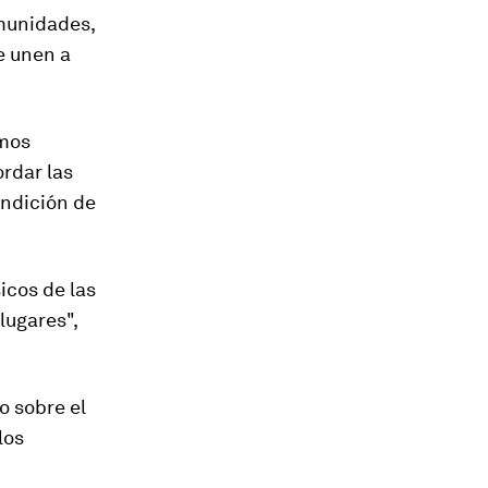
omunidades,
ue unen a
amos
rdar las
endición de
icos de las
lugares",
o sobre el
los