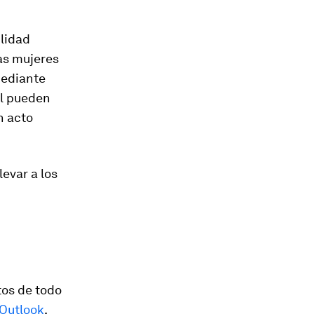
ilidad
as mujeres
mediante
al pueden
n acto
evar a los
tos de todo
 Outlook
.