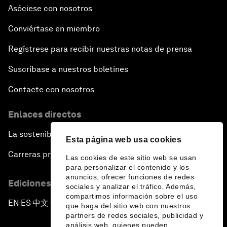
Asóciese con nosotros
Conviértase en miembro
Regístrese para recibir nuestras notas de prensa
Suscríbase a nuestros boletines
Contacte con nosotros
Enlaces directos
La sostenibilidad en el Foro
Esta página web usa cookies
Carreras profesionales
Las cookies de este sitio web se usan
para personalizar el contenido y los
anuncios, ofrecer funciones de redes
Ediciones en otros idiomas
sociales y analizar el tráfico. Además,
compartimos información sobre el uso
EN
ES
中文
日本語
▪
▪
▪
que haga del sitio web con nuestros
partners de redes sociales, publicidad y
análisis web, quienes pueden