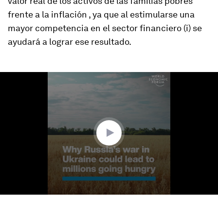
valor real de los activos de las familias pobres
frente a la inflación , ya que al estimularse una
mayor competencia en el sector financiero (i) se
ayudará a lograr ese resultado.
0
seconds
of
2
minutes,
40
seconds