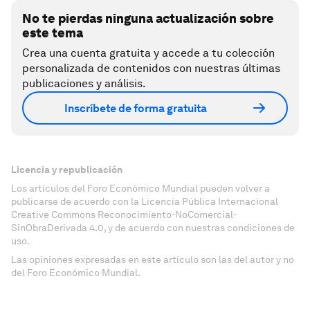
No te pierdas ninguna actualización sobre
este tema
Crea una cuenta gratuita y accede a tu colección
personalizada de contenidos con nuestras últimas
publicaciones y análisis.
Inscríbete de forma gratuita
Licencia y republicación
Los artículos del Foro Económico Mundial pueden volver a
publicarse de acuerdo con la Licencia Pública Internacional
Creative Commons Reconocimiento-NoComercial-
SinObraDerivada 4.0, y de acuerdo con nuestras condiciones de
uso.
Las opiniones expresadas en este artículo son las del autor y no
del Foro Económico Mundial.