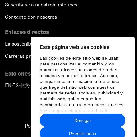
Suscríbase a nuestros boletines
Contacte con nosotros
Enlaces directos
La sostenibilidad en el Foro
Esta página web usa cookies
Carreras profesionales
Las cookies de este sitio web se usan
para personalizar el contenido y los
anuncios, ofrecer funciones de redes
Ediciones en otros idiomas
sociales y analizar el tráfico. Además,
compartimos información sobre el uso
EN
ES
中文
日本語
▪
▪
▪
que haga del sitio web con nuestros
partners de redes sociales, publicidad y
análisis web, quienes pueden
combinarla con otra información que les
haya proporcionado o que hayan
recopilado a partir del uso que haya
Denegar
hecho de sus servicios.
Política de privacidad y normas de uso
Permitir todas