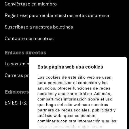
Conviértase en miembro
Regístrese para recibir nuestras notas de prensa
Suscríbase a nuestros boletines
Contacte con nosotros
Enlaces directos
La sostenibilidad en el Foro
Esta página web usa cookies
Carreras profesionales
Las cookies de este sitio web se usan
para personalizar el contenido y los
anuncios, ofrecer funciones de redes
Ediciones en otros idiomas
sociales y analizar el tráfico. Además,
compartimos información sobre el uso
EN
ES
中文
日本語
▪
▪
▪
que haga del sitio web con nuestros
partners de redes sociales, publicidad y
análisis web, quienes pueden
combinarla con otra información que les
haya proporcionado o que hayan