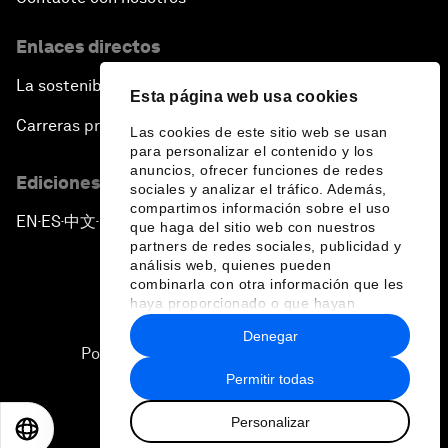
Enlaces directos
La sostenibilidad en el Foro
Esta página web usa cookies
Carreras profesionales
Las cookies de este sitio web se usan
para personalizar el contenido y los
anuncios, ofrecer funciones de redes
Ediciones en otros idiomas
sociales y analizar el tráfico. Además,
compartimos información sobre el uso
EN
ES
中文
日本語
▪
▪
▪
que haga del sitio web con nuestros
partners de redes sociales, publicidad y
análisis web, quienes pueden
combinarla con otra información que les
haya proporcionado o que hayan
recopilado a partir del uso que haya
Denegar
hecho de sus servicios.
Política de privacidad y normas de uso
Permitir todas
Sitemap
Personalizar
©
2026
Foro Económico Mundial
EN
ES
中文
日本語