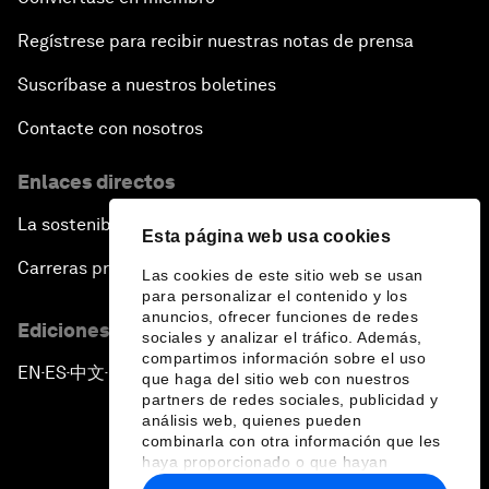
Regístrese para recibir nuestras notas de prensa
Suscríbase a nuestros boletines
Contacte con nosotros
Enlaces directos
La sostenibilidad en el Foro
Esta página web usa cookies
Carreras profesionales
Las cookies de este sitio web se usan
para personalizar el contenido y los
anuncios, ofrecer funciones de redes
Ediciones en otros idiomas
sociales y analizar el tráfico. Además,
compartimos información sobre el uso
EN
ES
中文
日本語
▪
▪
▪
que haga del sitio web con nuestros
partners de redes sociales, publicidad y
análisis web, quienes pueden
combinarla con otra información que les
haya proporcionado o que hayan
recopilado a partir del uso que haya