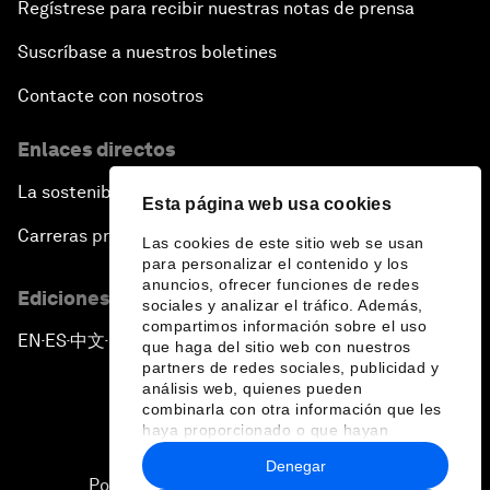
Regístrese para recibir nuestras notas de prensa
Suscríbase a nuestros boletines
Contacte con nosotros
Enlaces directos
La sostenibilidad en el Foro
Esta página web usa cookies
Carreras profesionales
Las cookies de este sitio web se usan
para personalizar el contenido y los
anuncios, ofrecer funciones de redes
Ediciones en otros idiomas
sociales y analizar el tráfico. Además,
compartimos información sobre el uso
EN
ES
中文
日本語
▪
▪
▪
que haga del sitio web con nuestros
partners de redes sociales, publicidad y
análisis web, quienes pueden
combinarla con otra información que les
haya proporcionado o que hayan
recopilado a partir del uso que haya
Denegar
hecho de sus servicios.
Política de privacidad y normas de uso