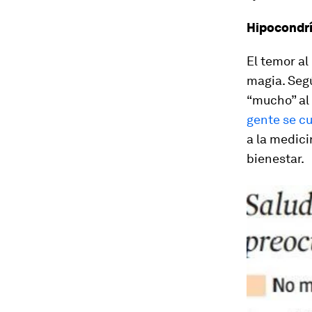
Hipocondría
El temor al
magia. Segú
“mucho” al 
gente se c
a la medici
bienestar.