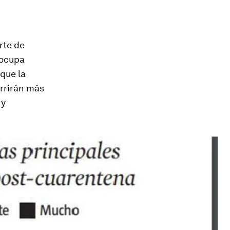
rte de
eocupa
 que la
urrirán más
 y