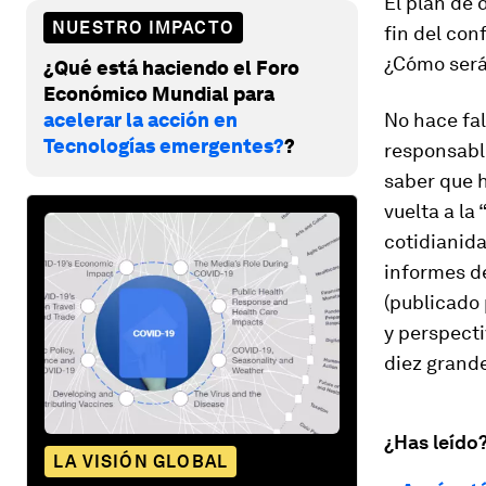
El plan de
NUESTRO IMPACTO
fin del co
¿Cómo será
¿Qué está haciendo el Foro
Económico Mundial para
acelerar la acción en
No hace fal
Tecnologías emergentes?
?
responsable
saber que h
vuelta a la
cotidianida
informes d
(publicado 
y perspecti
diez grand
¿Has leído
LA VISIÓN GLOBAL