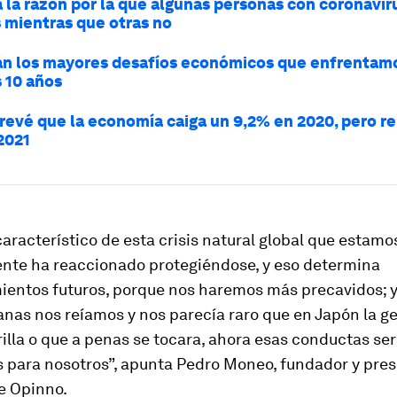
á la razón por la que algunas personas con coronavir
 mientras que otras no
án los mayores desafíos económicos que enfrentamo
 10 años
revé que la economía caiga un 9,2% en 2020, pero r
2021
aracterístico de esta crisis natural global que estamo
gente ha reaccionado protegiéndose, y eso determina
entos futuros, porque nos haremos más precavidos; y
nas nos reíamos y nos parecía raro que en Japón la ge
lla o que a penas se tocara, ahora esas conductas se
s para nosotros”, apunta Pedro Moneo, fundador y pre
e Opinno.