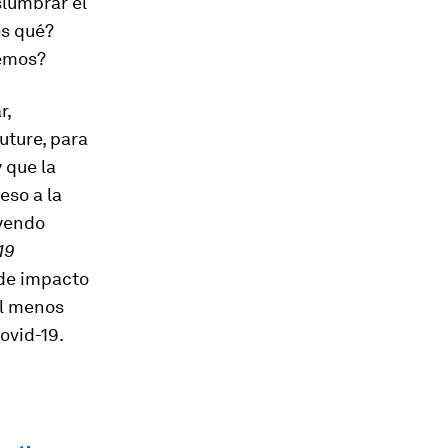
slumbrar el
és qué?
remos?
r,
uture, para
 que la
eso a la
eyendo
19
 de impacto
al menos
ovid-19.