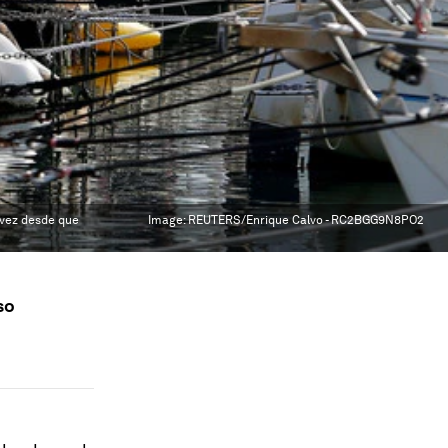
a vez desde que
Image:
REUTERS/Enrique Calvo - RC2BGG9N8PO2
so