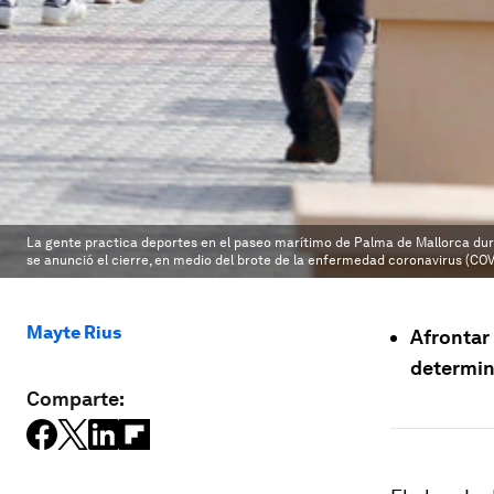
La gente practica deportes en el paseo marítimo de Palma de Mallorca durant
se anunció el cierre, en medio del brote de la enfermedad coronavirus (COV
Mayte Rius
Afrontar 
determin
Comparte: