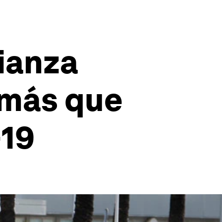
ianza
 más que
-19