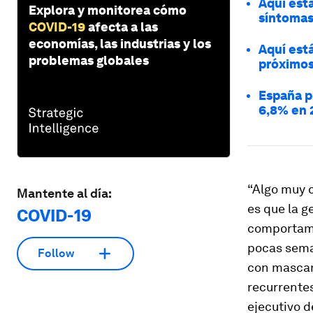
Aquí est
Explora y monitorea cómo
síntomas
COVID-19
afecta a las
economías, las industrias y los
Aquí est
problemas globales
próximos
España p
6,8% en 
“Algo muy c
Mantente al día:
es que la 
COVID-19
comportami
pocas sema
Follow
con mascari
recurrente
ejecutivo d