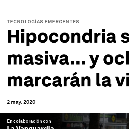
TECNOLOGÍAS EMERGENTES
Hipocondria s
masiva... y o
marcarán la v
2 may. 2020
En colaboración con
La Vanguardia
.