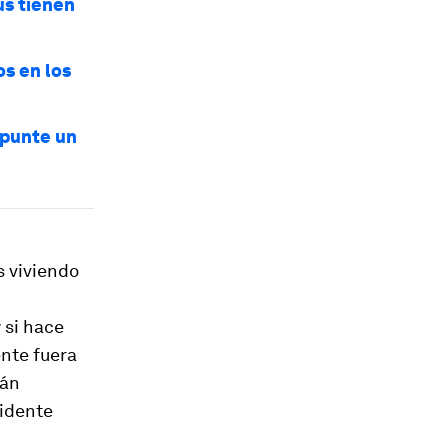
us tienen
s en los
epunte un
s viviendo
 si hace
nte fuera
rán
sidente