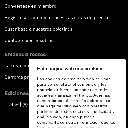
Conviértase en miembro
Regístrese para recibir nuestras notas de prensa
Suscríbase a nuestros boletines
Contacte con nosotros
Enlaces directos
La sostenibilidad en el Foro
Esta página web usa cookies
Carreras profesionales
Las cookies de este sitio web se usan
para personalizar el contenido y los
anuncios, ofrecer funciones de redes
Ediciones en otros idiomas
sociales y analizar el tráfico. Además,
compartimos información sobre el uso
EN
ES
中文
日本語
▪
▪
▪
que haga del sitio web con nuestros
partners de redes sociales, publicidad y
análisis web, quienes pueden
combinarla con otra información que les
haya proporcionado o que hayan