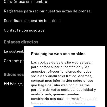
Conviértase en miembro
Regístrese para recibir nuestras notas de prensa
Suscríbase a nuestros boletines
Contacte con nosotros
Enlaces directos
La sostenibilidad en el Foro
Esta página web usa cookies
Carreras profesionales
Las cookies de este sitio web se usan
para personalizar el contenido y los
anuncios, ofrecer funciones de redes
Ediciones en otros idiomas
sociales y analizar el tráfico. Además,
compartimos información sobre el uso
EN
ES
中文
日本語
▪
▪
▪
que haga del sitio web con nuestros
partners de redes sociales, publicidad y
análisis web, quienes pueden
combinarla con otra información que les
haya proporcionado o que hayan