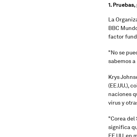
1. Pruebas
La Organiza
BBC Mundo 
factor fun
"No se pued
sabemos a 
Krys Johns
(EE.UU.), c
naciones q
virus y ot
"Corea del 
significa q
EE.UU. en 