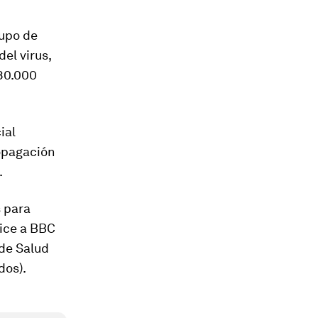
rupo de
el virus,
180.000
ial
ropagación
.
 para
dice a BBC
de Salud
dos).