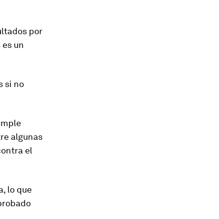
ultados por
 es un
 si no
emple
tre algunas
ontra el
, lo que
 probado