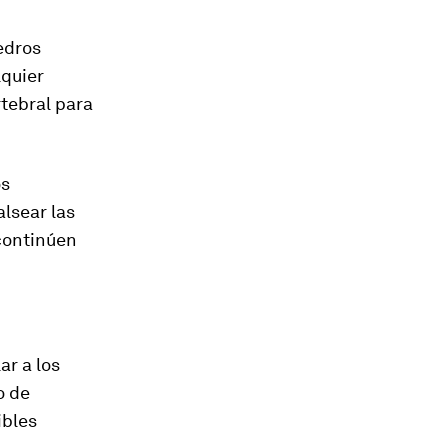
edros
lquier
tebral para
os
lsear las
continúen
ar a los
o de
ibles