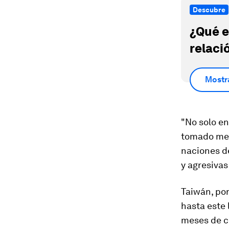
Descubre
¿Qué e
relaci
Mostr
"No solo e
tomado medi
naciones d
y agresivas
Taiwán, por
hasta este 
meses de c