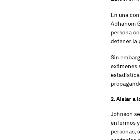
En una conf
Adhanom Gh
persona co
detener la
Sin embarg
exámenes so
estadístic
propagando 
2. Aislar a
Johnson señ
enfermos y 
personas, s