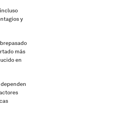
incluso
ntagios y
sobrepasado
portado más
ducido en
o dependen
factores
icas