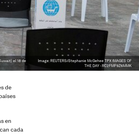
Kuwait) el 18 de
Image:
REUTERS/Stephanie McGehee TPX IMAGES OF
THE DAY - RC2FMF9Z6MMK
es de
países
as en
ican cada