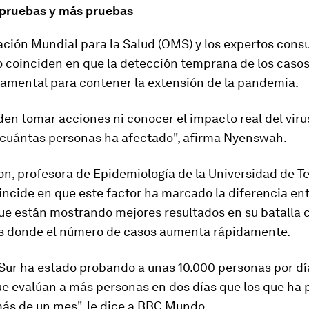
, pruebas y más pruebas
ción Mundial para la Salud (OMS) y los expertos cons
coinciden en que la detección temprana de los casos
damental para contener la extensión de la pandemia.
en tomar acciones ni conocer el impacto real del virus
cuántas personas ha afectado", afirma Nyenswah.
on, profesora de Epidemiología de la Universidad de T
oincide en que este factor ha marcado la diferencia en
ue están mostrando mejores resultados en su batalla c
ras donde el número de casos aumenta rápidamente.
Sur ha estado probando a unas 10.000 personas por día
ue evalúan a más personas en dos días que los que ha
más de un mes", le dice a BBC Mundo.