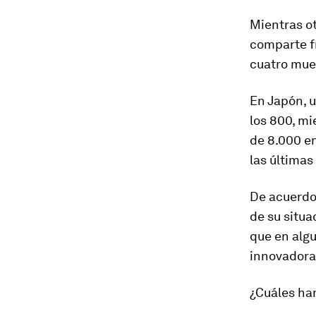
Mientras ot
comparte fr
cuatro mue
En Japón, 
los 800, mi
de 8.000 en
las última
De acuerdo
de su situa
que en algu
innovadoras
¿Cuáles ha