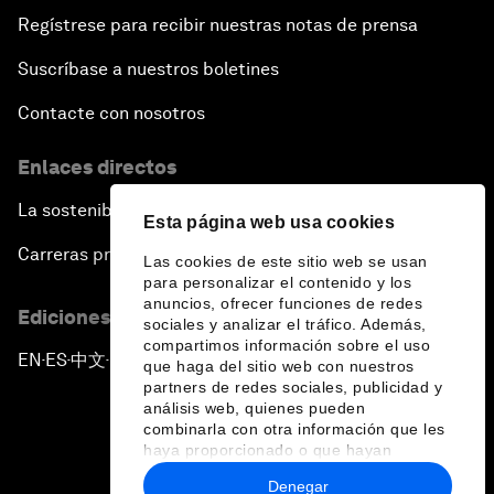
Regístrese para recibir nuestras notas de prensa
Suscríbase a nuestros boletines
Contacte con nosotros
Enlaces directos
La sostenibilidad en el Foro
Esta página web usa cookies
Carreras profesionales
Las cookies de este sitio web se usan
para personalizar el contenido y los
anuncios, ofrecer funciones de redes
Ediciones en otros idiomas
sociales y analizar el tráfico. Además,
compartimos información sobre el uso
EN
ES
中文
日本語
▪
▪
▪
que haga del sitio web con nuestros
partners de redes sociales, publicidad y
análisis web, quienes pueden
combinarla con otra información que les
haya proporcionado o que hayan
recopilado a partir del uso que haya
Denegar
hecho de sus servicios.