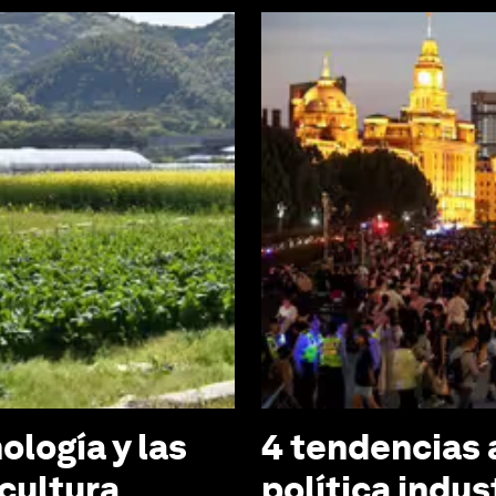
logía y las
4 tendencias a
icultura
política indus