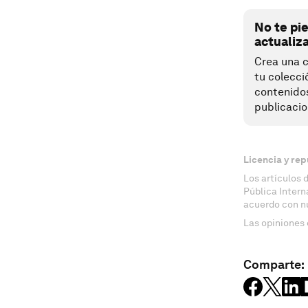
No te pi
actualiz
Crea una c
tu colecci
contenido
publicacio
Licencia y rep
Los artículos 
Pública Inter
acuerdo con n
Las opiniones 
Comparte: