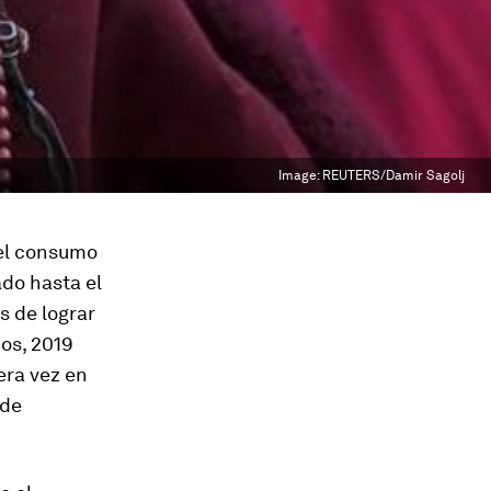
Image:
REUTERS/Damir Sagolj
 el consumo
ado hasta el
 de lograr
os, 2019
era vez en
 de