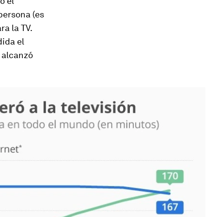
o el
persona (es
ra la TV.
ida el
o alcanzó