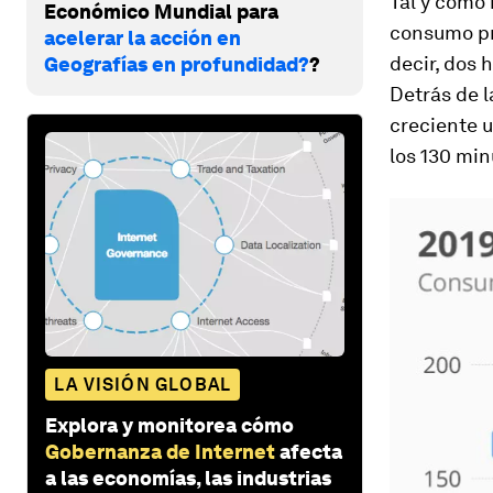
Tal y como 
Económico Mundial para
consumo pro
acelerar la acción en
decir, dos 
Geografías en profundidad?
?
Detrás de l
creciente u
los 130 min
LA VISIÓN GLOBAL
Explora y monitorea cómo
Gobernanza de Internet
afecta
a las economías, las industrias