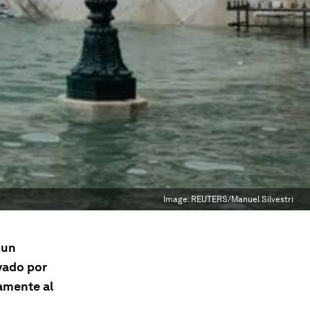
Image:
REUTERS/Manuel Silvestri
 un
vado por
tamente al