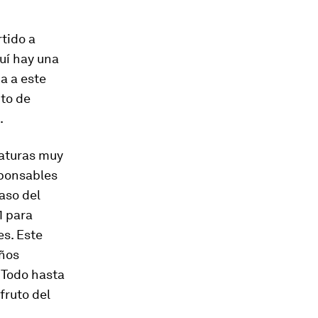
tido a
uí hay una
ma a este
nto de
.
raturas muy
sponsables
caso del
1 para
es. Este
años
 Todo hasta
fruto del