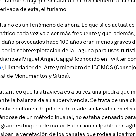
, también hay que señalar otros dos elementos: la ma
derivada de esta, el turismo
lta
no es un fenómeno de ahora. Lo que sí es actual es 
ático cada vez va a ser más frecuente y que, además, 
e daño provocados hace 100 años eran menos graves d
 por la sobreexplotación de la Laguna para usos turísti
ldiario.es Miguel Ángel Cajigal (conocido en Twitter c
a
), Historiador del Arte y miembro de ICOMOS (Consejo
nal de Monumentos y Sitios).
tlántico que la atraviesa es a su vez una piedra que in
te la balanza de su supervivencia. Se trata de una c
obre millones de pilotes de madera clavados en el su
tándose de un método inusual, no estaba pensado para
grandes buques de motor. Estos son culpables de agit
sipar la vegetación de los canales que rodea a los tron