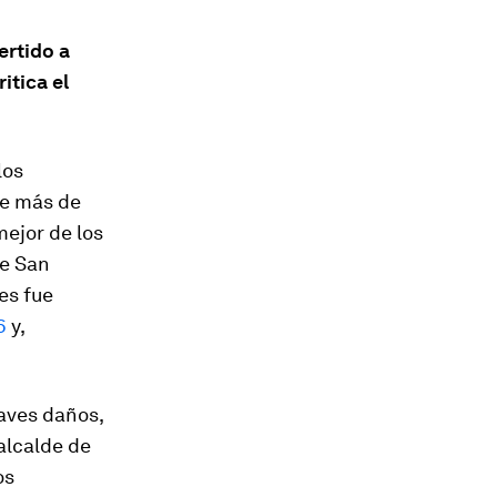
ertido a
itica el
los
be más de
mejor de los
de San
es fue
6
y,
raves daños,
 alcalde de
os