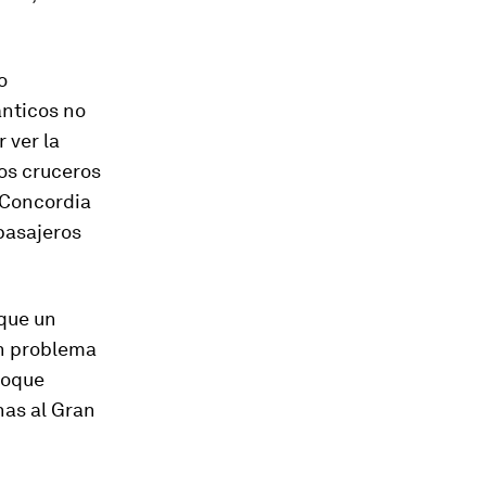
o
lánticos no
 ver la
os cruceros
a Concordia
pasajeros
 que un
n problema
hoque
nas al Gran