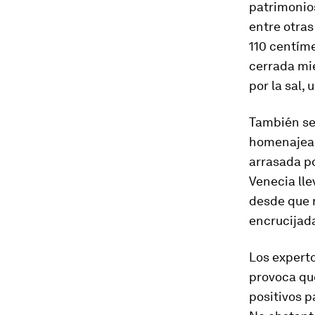
patrimonios
entre otras
110 centíme
cerrada mi
por la sal,
También se
homenajeaba
arrasada po
Venecia ll
desde que 
encrucijad
Los expert
provoca qu
positivos p