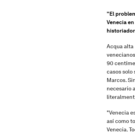
"El problem
Venecia en 
historiador
Acqua alta
venecianos
90 centímet
casos solo 
Marcos. Si
necesario 
literalment
"Venecia es
así como to
Venecia. To