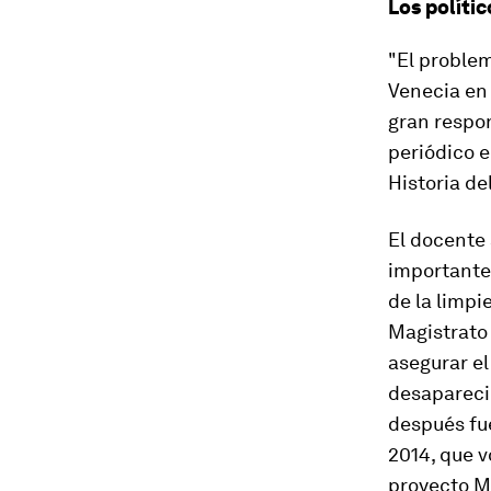
Los polític
"El problem
Venecia en 
gran respon
periódico e
Historia d
El docente 
importantes
de la limpi
Magistrato 
asegurar el
desapareció
después fue
2014, que v
proyecto 