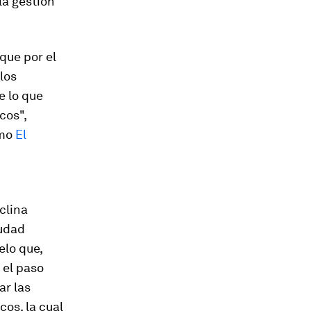
la gestión
que por el
los
e lo que
cos",
omo
El
clina
iudad
elo que,
 el paso
ar las
cos, la cual