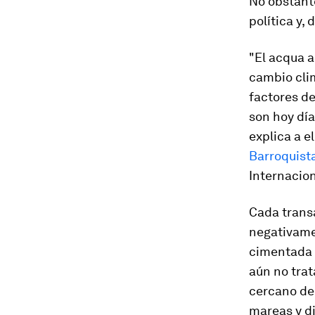
No obstante
política y, 
"El
acqua a
cambio clim
factores d
son hoy día
explica a e
Barroquist
Internacio
Cada transa
negativamen
cimentada s
aún no tra
cercano de 
mareas y di