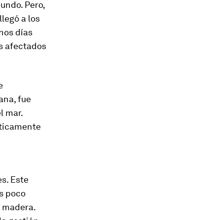
undo. Pero,
llegó a los
unos días
s afectados
e
ana, fue
l mar.
cticamente
s. Este
os poco
e madera.