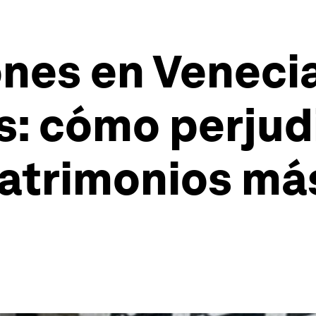
nes en Venecia
s: cómo perjud
patrimonios m