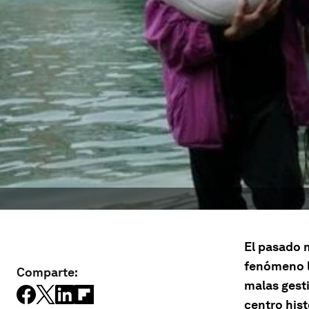
El pasado 
fenómeno 
Comparte:
malas gesti
centro hist