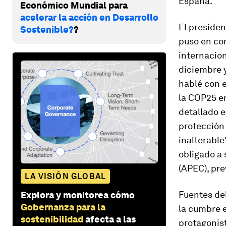
España.
Económico Mundial para
acelerar la acción en Desarrollo
El preside
Sostenible?
?
puso en con
internacion
diciembre y
hablé con e
la COP25 e
detallado e
protección 
inalterable
obligado a
(APEC), pre
LA VISIÓN GLOBAL
Fuentes del
Explora y monitorea cómo
Gobernanza para la
la cumbre 
sostenibilidad
afecta a las
protagonist