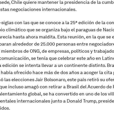
sede, Chile quiere mantener la presidencia de la cumb
estas negociaciones internacionales.
iglas con las que se conoce a la 25ª edición de la co
io climático que se organiza bajo el paraguas de Naci
ecía hasta ahora maldita. Esta reunión, en la que se
iparan alrededor de 25.000 personas entre negociador
, miembros de ONG, de empresas, políticos y trabajad
comunicación, se tenía que celebrar este año en Lati
 edición se intenta llevar a un continente distinto. Bras
 había ofrecido hace más de dos años a acoger la cita 
 las elecciones Jair Bolsonaro, este país retiró su ofer
que incluso amagó con retirar a Brasil del Acuerdo de 
alentamiento global, se ha convertido en uno de los
vil
ntales internacionales junto a Donald Trump, presid
idos.