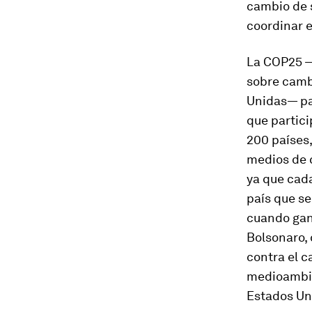
cambio de 
coordinar 
La COP25 —s
sobre camb
Unidas— par
que partic
200 países
medios de 
ya que cada
país que se
cuando ganó
Bolsonaro, 
contra el c
medioambie
Estados Un