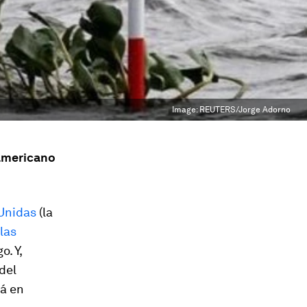
Image:
REUTERS/Jorge Adorno
oamericano
Unidas
(la
las
. Y,
del
rá en