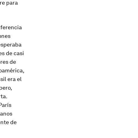
re para
nferencia
ones
 esperaba
es de casi
ores de
noamérica,
il era el
pero,
ta.
París
lanos
ente de