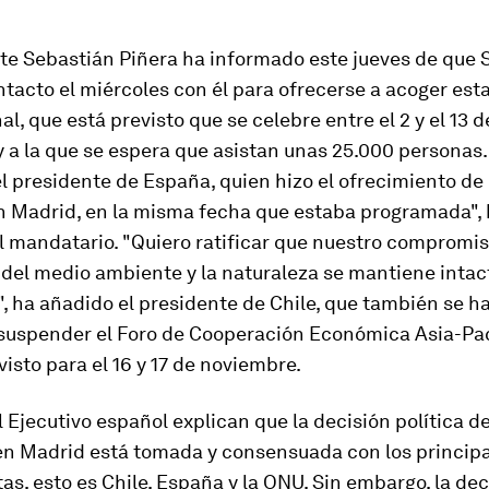
nte Sebastián Piñera ha informado este jueves de que
tacto el miércoles con él para ofrecerse a acoger est
al, que está previsto que se celebre entre el 2 y el 13 d
 a la que se espera que asistan unas 25.000 personas.
l presidente de España, quien hizo el ofrecimiento de
n Madrid, en la misma fecha que estaba programada",
l mandatario. "Quiero ratificar que nuestro compromis
del medio ambiente y la naturaleza se mantiene intac
", ha añadido el presidente de Chile, que también se ha
 suspender el Foro de Cooperación Económica Asia-Pac
visto para el 16 y 17 de noviembre.
 Ejecutivo español explican que la decisión política d
en Madrid está tomada y consensuada con los princip
as, esto es Chile, España y la ONU. Sin embargo, la dec