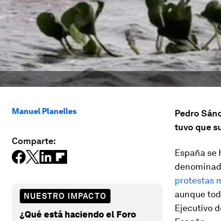
Manuel Planelles
Pedro Sánch
tuvo que s
Comparte:
España se 
denominad
protestas m
aunque toda
NUESTRO IMPACTO
Ejecutivo d
¿Qué está haciendo el Foro