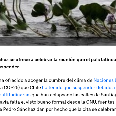
ez se ofrece a celebrar la reunión que el país latin
uspender.
ha ofrecido a acoger la cumbre del clima de
Naciones 
a COP25) que Chile
ha tenido que suspender debido a 
ultitudinarias
que han colapsado las calles de Santiago
vía falta el visto bueno formal desde la ONU, fuentes 
e Pedro Sánchez dan por hecho que la cita se celebra