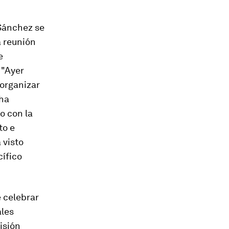
 Sánchez se
a reunión
e
 "Ayer
 organizar
 ha
o con la
to e
 visto
ífico
e celebrar
ales
isión