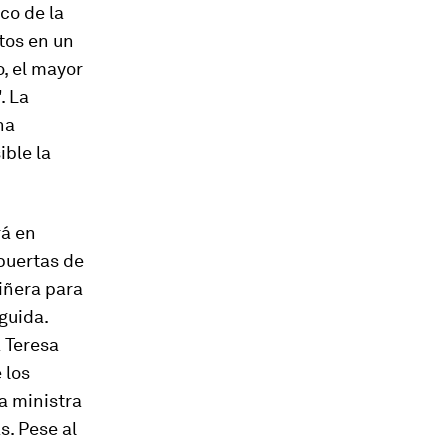
co de la
tos en un
o, el mayor
. La
ha
ible la
rá en
 puertas de
iñera para
guida.
 Teresa
 los
a ministra
. Pese al