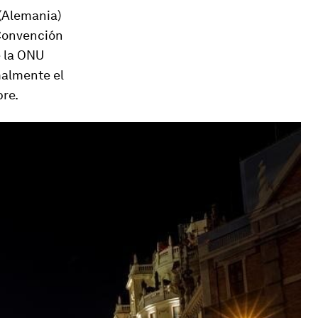
(Alemania)
 Convención
e la ONU
malmente el
re.