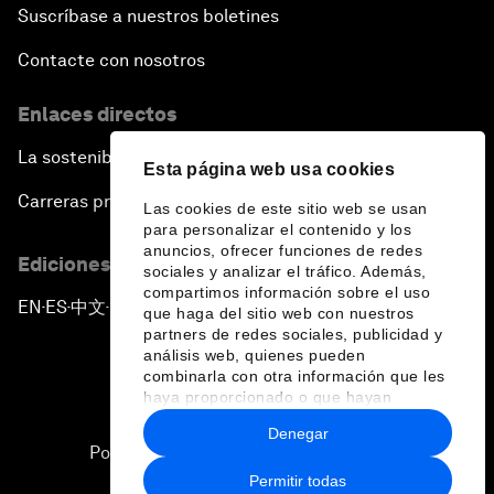
Suscríbase a nuestros boletines
Contacte con nosotros
Enlaces directos
La sostenibilidad en el Foro
Esta página web usa cookies
Carreras profesionales
Las cookies de este sitio web se usan
para personalizar el contenido y los
anuncios, ofrecer funciones de redes
Ediciones en otros idiomas
sociales y analizar el tráfico. Además,
compartimos información sobre el uso
EN
ES
中文
日本語
▪
▪
▪
que haga del sitio web con nuestros
partners de redes sociales, publicidad y
análisis web, quienes pueden
combinarla con otra información que les
haya proporcionado o que hayan
recopilado a partir del uso que haya
Denegar
hecho de sus servicios.
Política de privacidad y normas de uso
Permitir todas
Sitemap