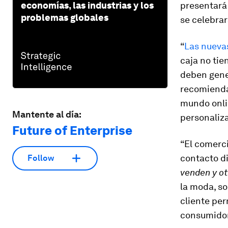
economías, las industrias y los
presentará
problemas globales
se celebrar
“
Las nuevas
caja no tie
deben gener
recomienda 
mundo onlin
Mantente al día:
personaliza
Future of Enterprise
“El comerci
contacto dir
Follow
venden y ot
la moda, so
cliente per
consumidor”