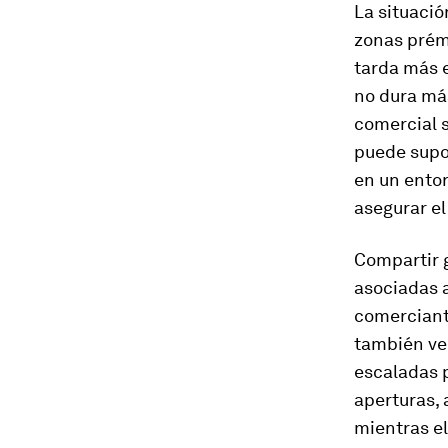
La situació
zonas prémi
tarda más e
no dura más
comercial 
puede supon
en un entor
asegurar el
Compartir g
asociadas a
comerciante
también ve
escaladas p
aperturas,
mientras el