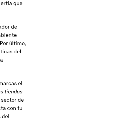
ertia que
rador de
mbiente
Por último,
ticas del
la
 marcas el
s tiendas
l sector de
ta con tu
 del