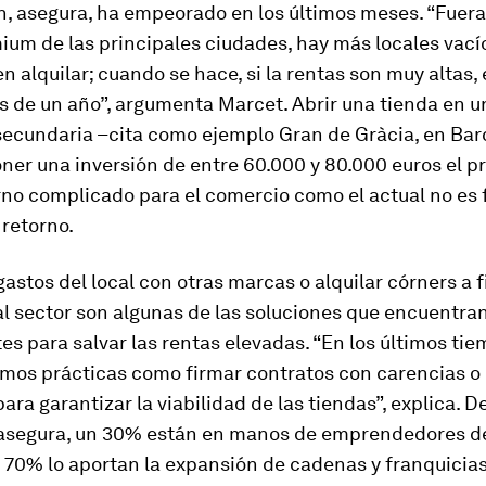
n, asegura, ha empeorado en los últimos meses. “Fuera
um de las principales ciudades, hay más locales vacío
n alquilar; cuando se hace, si la rentas son muy altas,
 de un año”, argumenta Marcet. Abrir una tienda en u
secundaria –cita como ejemplo Gran de Gràcia, en Ba
er una inversión de entre 60.000 y 80.000 euros el p
no complicado para el comercio como el actual no es f
 retorno.
astos del local con otras marcas o alquilar córners a 
l sector son algunas de las soluciones que encuentran
s para salvar las rentas elevadas. “En los últimos ti
mos prácticas como firmar contratos con carencias o
ara garantizar la viabilidad de las tiendas”, explica. D
 asegura, un 30% están en manos de emprendedores de
 70% lo aportan la expansión de cadenas y franquicias