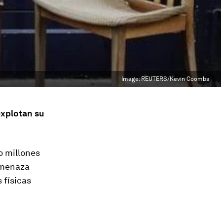
Image:
REUTERS/Kevin Coombs
explotan su
do millones
amenaza
 físicas