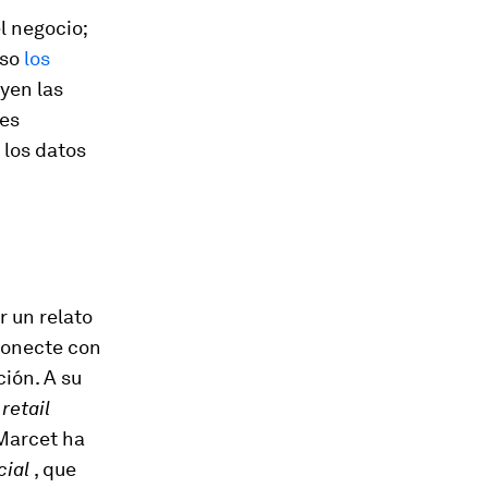
el negocio;
uso
los
uyen las
les
 los datos
r un relato
 conecte con
ión. A su
retail
 Marcet ha
cial
, que