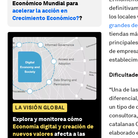
Económico Mundial para
definitivam
acelerar la acción en
los locales
Crecimiento Económico?
?
grandes de 
tiendas má
principales
de empresas
establecimi
Dificultade
“Una de las
diferencial
un tipo de 
LA VISIÓN GLOBAL
consultora
Explora y monitorea cómo
catalanas C
Economía digital y creación de
elaborado e
nuevos valores
afecta a las