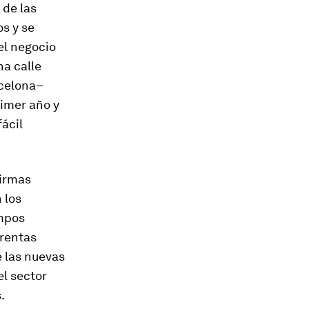
 de las
s y se
 el negocio
na calle
rcelona–
rimer año y
ácil
firmas
 los
empos
 rentas
e las nuevas
l sector
.