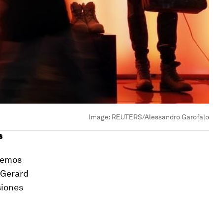
Image:
REUTERS/Alessandro Garofalo
s
evemos
 Gerard
siones