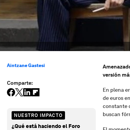
Aintzane Gastesi
Amenazado p
versión más
Comparte:
En plena er
de euros e
constante d
buscan fórm
NUESTRO IMPACTO
¿Qué está haciendo el Foro
El momento