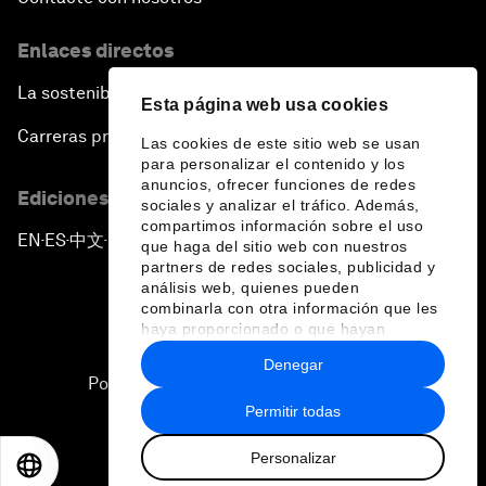
Enlaces directos
La sostenibilidad en el Foro
Esta página web usa cookies
Carreras profesionales
Las cookies de este sitio web se usan
para personalizar el contenido y los
anuncios, ofrecer funciones de redes
Ediciones en otros idiomas
sociales y analizar el tráfico. Además,
compartimos información sobre el uso
EN
ES
中文
日本語
▪
▪
▪
que haga del sitio web con nuestros
partners de redes sociales, publicidad y
análisis web, quienes pueden
combinarla con otra información que les
haya proporcionado o que hayan
recopilado a partir del uso que haya
Denegar
hecho de sus servicios.
Política de privacidad y normas de uso
Permitir todas
Sitemap
Personalizar
©
2026
Foro Económico Mundial
EN
ES
中文
日本語