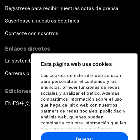
Regístrese para recibir nuestras notas de prensa
Suscríbase a nuestros boletines
Contacte con nosotros
Enlaces directos
La sostenibilidad en el Foro
Esta página web usa cookies
Carreras profesionales
Las cookies de este sitio web se usan
para personalizar el contenido y los
anuncios, ofrecer funciones de redes
Ediciones en otros idiomas
sociales y analizar el tráfico. Además,
compartimos información sobre el uso
EN
ES
中文
日本語
▪
▪
▪
que haga del sitio web con nuestros
partners de redes sociales, publicidad y
análisis web, quienes pueden
combinarla con otra información que les
haya proporcionado o que hayan
recopilado a partir del uso que haya
Denegar