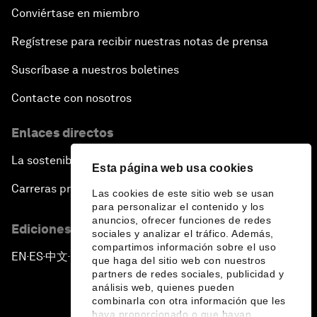
Conviértase en miembro
Regístrese para recibir nuestras notas de prensa
Suscríbase a nuestros boletines
Contacte con nosotros
Enlaces directos
La sostenibilidad en el Foro
Esta página web usa cookies
Carreras profesionales
Las cookies de este sitio web se usan
para personalizar el contenido y los
anuncios, ofrecer funciones de redes
Ediciones en otros idiomas
sociales y analizar el tráfico. Además,
compartimos información sobre el uso
EN
ES
中文
日本語
▪
▪
▪
que haga del sitio web con nuestros
partners de redes sociales, publicidad y
análisis web, quienes pueden
combinarla con otra información que les
haya proporcionado o que hayan