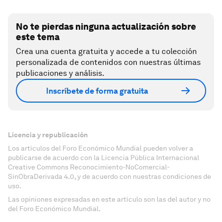
No te pierdas ninguna actualización sobre
este tema
Crea una cuenta gratuita y accede a tu colección
personalizada de contenidos con nuestras últimas
publicaciones y análisis.
Inscríbete de forma gratuita
Licencia y republicación
Los artículos del Foro Económico Mundial pueden volver a
publicarse de acuerdo con la Licencia Pública Internacional
Creative Commons Reconocimiento-NoComercial-
SinObraDerivada 4.0, y de acuerdo con nuestras condiciones de
uso.
Las opiniones expresadas en este artículo son las del autor y no
del Foro Económico Mundial.