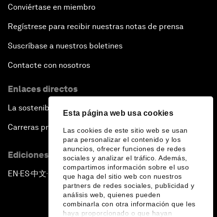
Conviértase en miembro
Regístrese para recibir nuestras notas de prensa
Suscríbase a nuestros boletines
Contacte con nosotros
Enlaces directos
La sostenibilidad en el Foro
Esta página web usa cookies
Carreras profesionales
Las cookies de este sitio web se usan
para personalizar el contenido y los
anuncios, ofrecer funciones de redes
Ediciones en otros idiomas
sociales y analizar el tráfico. Además,
compartimos información sobre el uso
EN
ES
中文
日本語
▪
▪
▪
que haga del sitio web con nuestros
partners de redes sociales, publicidad y
análisis web, quienes pueden
combinarla con otra información que les
haya proporcionado o que hayan