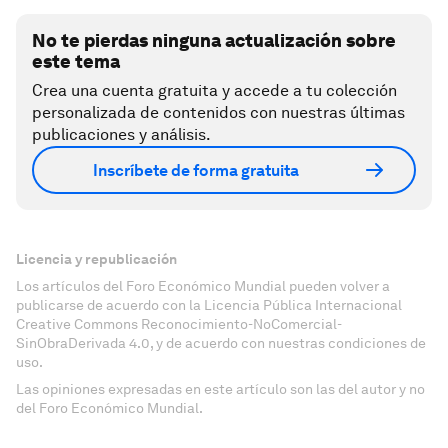
No te pierdas ninguna actualización sobre
este tema
Crea una cuenta gratuita y accede a tu colección
personalizada de contenidos con nuestras últimas
publicaciones y análisis.
Inscríbete de forma gratuita
Licencia y republicación
Los artículos del Foro Económico Mundial pueden volver a
publicarse de acuerdo con la Licencia Pública Internacional
Creative Commons Reconocimiento-NoComercial-
SinObraDerivada 4.0, y de acuerdo con nuestras condiciones de
uso.
Las opiniones expresadas en este artículo son las del autor y no
del Foro Económico Mundial.