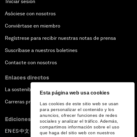
Iniciar sesión
Asóciese con nosotros
Conviértase en miembro
Regístrese para recibir nuestras notas de prensa
Suscríbase a nuestros boletines
Contacte con nosotros
Enlaces directos
La sostenibilidad en el Foro
Esta página web usa cookies
Carreras profesionales
Las cookies de este sitio web se usan
para personalizar el contenido y los
anuncios, ofrecer funciones de redes
Ediciones en otros idiomas
sociales y analizar el tráfico. Además,
compartimos información sobre el uso
EN
ES
中文
日本語
▪
▪
▪
que haga del sitio web con nuestros