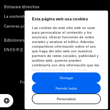
Enlaces directos
La sostenibilidad en el Foro
Esta página web usa cookies
Carreras profesionales
Las cookies de este sitio web se usan
para personalizar el contenido y los
anuncios, ofrecer funciones de redes
Ediciones en otros idiomas
sociales y analizar el tráfico. Además,
compartimos información sobre el uso
EN
ES
中文
日本語
▪
▪
▪
que haga del sitio web con nuestros
partners de redes sociales, publicidad y
análisis web, quienes pueden
combinarla con otra información que les
haya proporcionado o que hayan
recopilado a partir del uso que haya
Denegar
hecho de sus servicios.
Política de privacidad y normas de uso
Permitir todas
Sitemap
Personalizar
©
2026
Foro Económico Mundial
EN
ES
中文
日本語