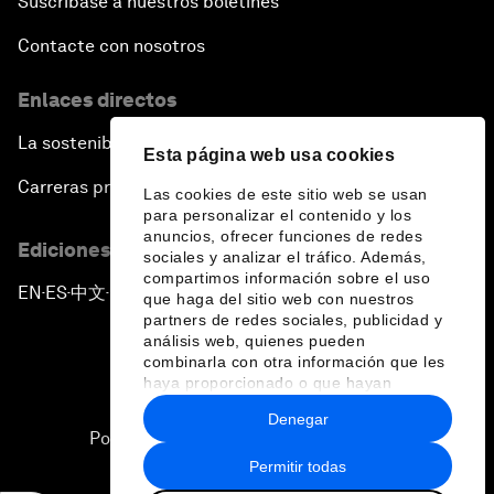
Suscríbase a nuestros boletines
Contacte con nosotros
Enlaces directos
La sostenibilidad en el Foro
Esta página web usa cookies
Carreras profesionales
Las cookies de este sitio web se usan
para personalizar el contenido y los
anuncios, ofrecer funciones de redes
Ediciones en otros idiomas
sociales y analizar el tráfico. Además,
compartimos información sobre el uso
EN
ES
中文
日本語
▪
▪
▪
que haga del sitio web con nuestros
partners de redes sociales, publicidad y
análisis web, quienes pueden
combinarla con otra información que les
haya proporcionado o que hayan
recopilado a partir del uso que haya
Denegar
hecho de sus servicios.
Política de privacidad y normas de uso
Permitir todas
Sitemap