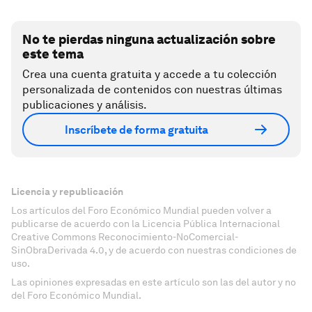
No te pierdas ninguna actualización sobre
este tema
Crea una cuenta gratuita y accede a tu colección
personalizada de contenidos con nuestras últimas
publicaciones y análisis.
Inscríbete de forma gratuita
Licencia y republicación
Los artículos del Foro Económico Mundial pueden volver a
publicarse de acuerdo con la Licencia Pública Internacional
Creative Commons Reconocimiento-NoComercial-
SinObraDerivada 4.0, y de acuerdo con nuestras condiciones de
uso.
Las opiniones expresadas en este artículo son las del autor y no
del Foro Económico Mundial.