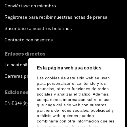
Conviértase en miembro
Regístrese para recibir nuestras notas de prensa
Suscríbase a nuestros boletines
Contacte con nosotros
Enlaces directos
La sostenibilidad en el Foro
Esta página web usa cookies
Carreras profesionales
Las cookies de este sitio web se usan
para personalizar el contenido y los
anuncios, ofrecer funciones de redes
Ediciones en otros idiomas
sociales y analizar el tráfico. Además,
compartimos información sobre el uso
EN
ES
中文
日本語
▪
▪
▪
que haga del sitio web con nuestros
partners de redes sociales, publicidad y
análisis web, quienes pueden
combinarla con otra información que les
haya proporcionado o que hayan