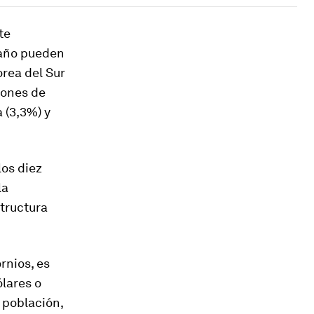
te
maño pueden
orea del Sur
iones de
 (3,3%) y
los diez
la
structura
rnios, es
ólares o
 población,