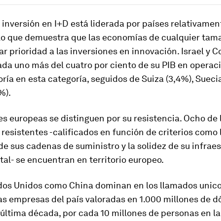
a inversión en I+D está liderada por países relativamen
lo que demuestra que las economías de cualquier ta
ar prioridad a las inversiones en innovación. Israel y C
ada uno más del cuatro por ciento de su PIB en operac
oría en esta categoría, seguidos de Suiza (3,4%), Suecia
%).
s europeas se distinguen por su resistencia. Ocho de 
resistentes -calificados en función de criterios como 
 de sus cadenas de suministro y la solidez de su infrae
gital- se encuentran en territorio europeo.
dos Unidos como China dominan en los llamados unico
as empresas del país valoradas en 1.000 millones de d
 última década, por cada 10 millones de personas en la