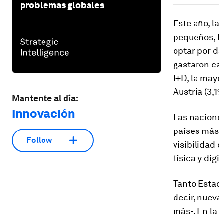
problemas globales
Este año, l
pequeños, 
optar por d
gastaron c
I+D, la may
Austria (3,1
Mantente al día:
Innovación
Las nacione
países más 
Follow
visibilidad
física y di
Tanto Esta
decir, nuev
más-. En la