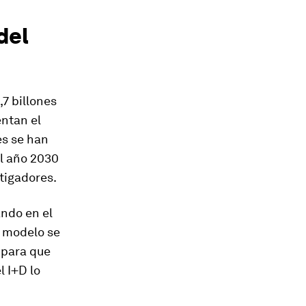
del
,7 billones
ntan el
es se han
l año 2030
tigadores.
ndo en el
u modelo se
 para que
l I+D lo