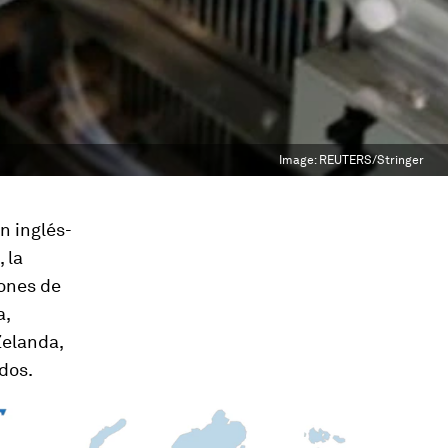
Image:
REUTERS/Stringer
n inglés-
 la
nes de
a,
Zelanda,
idos.