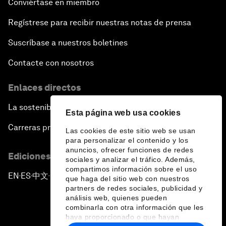
Conviértase en miembro
Regístrese para recibir nuestras notas de prensa
Suscríbase a nuestros boletines
Contacte con nosotros
Enlaces directos
La sostenibilidad en el Foro
Esta página web usa cookies
Carreras profesionales
Las cookies de este sitio web se usan
para personalizar el contenido y los
anuncios, ofrecer funciones de redes
Ediciones en otros idiomas
sociales y analizar el tráfico. Además,
compartimos información sobre el uso
EN
ES
中文
日本語
▪
▪
▪
que haga del sitio web con nuestros
partners de redes sociales, publicidad y
análisis web, quienes pueden
combinarla con otra información que les
haya proporcionado o que hayan