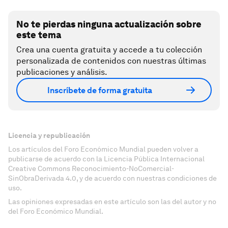
No te pierdas ninguna actualización sobre
este tema
Crea una cuenta gratuita y accede a tu colección
personalizada de contenidos con nuestras últimas
publicaciones y análisis.
Inscríbete de forma gratuita
Licencia y republicación
Los artículos del Foro Económico Mundial pueden volver a
publicarse de acuerdo con la Licencia Pública Internacional
Creative Commons Reconocimiento-NoComercial-
SinObraDerivada 4.0, y de acuerdo con nuestras condiciones de
uso.
Las opiniones expresadas en este artículo son las del autor y no
del Foro Económico Mundial.