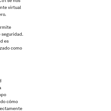
trl se nos
nte virtual
ero.
ermite
e seguridad.
ad es
lizado como
d
a
mpo
ando cómo
irectamente