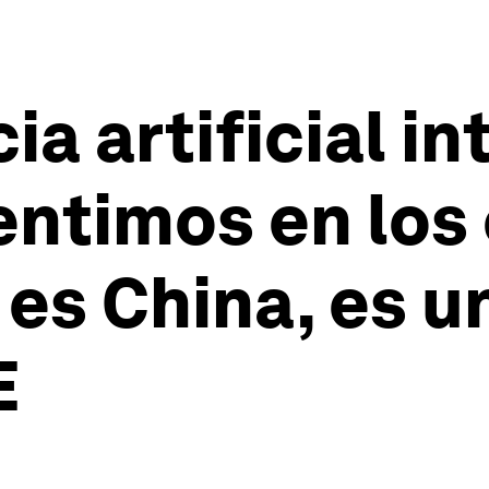
ia artificial i
entimos en los
 es China, es u
E