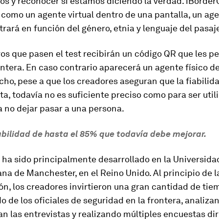
s y reconocer si estamos diciendo la verdad. iBorderC
como un agente virtual dentro de una pantalla, un age
rará en función del género, etnia y lenguaje del pasaj
os que pasen el test recibirán un código QR que les p
ontera. En caso contrario aparecerá un agente físico d
cho, pese a que los creadores aseguran que la fiabilid
ta, todavía no es suficiente preciso como para ser uti
 no dejar pasar a una persona.
abilidad de hasta el 85% que todavía debe mejorar.
 ha sido principalmente desarrollado en la Universida
na de Manchester, en el Reino Unido. Al principio de l
ón, los creadores invirtieron una gran cantidad de tie
 de los oficiales de seguridad en la frontera, analiz
an las entrevistas y realizando múltiples encuestas d