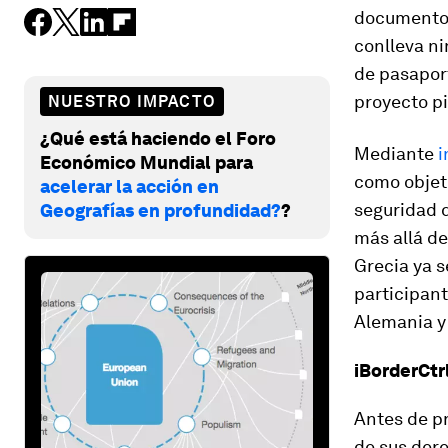
documento 
conlleva ni
de pasapor
proyecto pi
NUESTRO IMPACTO
¿Qué está haciendo el Foro
Mediante
i
Económico Mundial para
como objeti
acelerar la acción en
seguridad d
Geografías en profundidad?
?
más allá de
Grecia ya s
participan
Alemania y
iBorderCtrl
Antes de pr
de sus dere