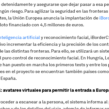
detenidamente y asegurarse que dejar pasar a esa p
ngún riesgo. Para agilizar la seguridad en las fronteras 
tes, la Unión Europea anuncia la implantación de
iBor
loto financiado con 4,5 millones de euros.
nteligencia artificial
y reconocimiento facial, iBorderCt
vo incrementar la eficiencia y la precisión de los cont
e las distintas fronteras. Para ello, se utilizará un sis
l puro control de reconocimiento facial. En Hungría, L
e han puesto en marcha los primeros tests y entre los 
tes en el proyecto se encuentran también países como
 España.
: avatares virtuales para permitir la entrada a Europ
oceder a escanear a la persona, el sistema informa al
chos y de los detalles del viaje, además de informar so