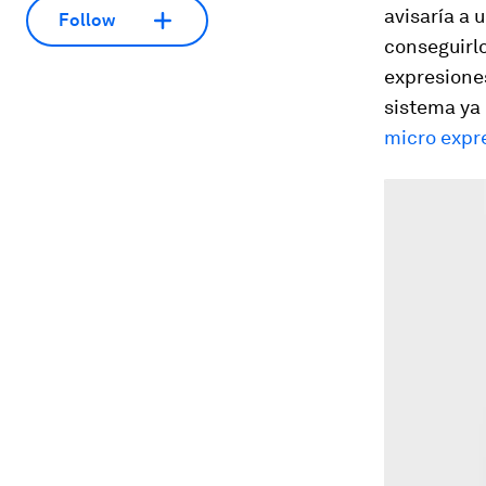
avisaría a 
Follow
conseguirlo
expresiones
sistema ya
micro expr