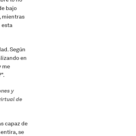
de bajo
, mientras
 esta
dad. Según
alizando en
 y me
".
ones y
irtual de
as capaz de
entira, se