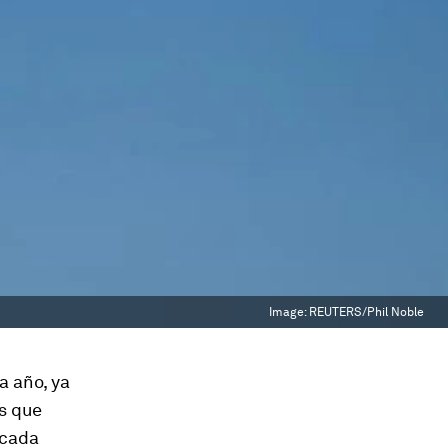
Image:
REUTERS/Phil Noble
a año, ya
os que
 cada