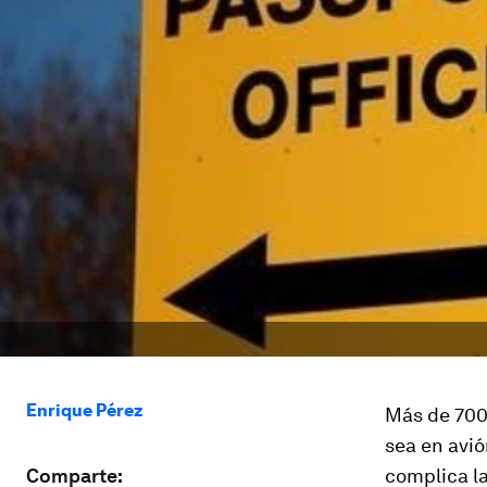
Enrique Pérez
Más de 700
sea en avió
Comparte:
complica la