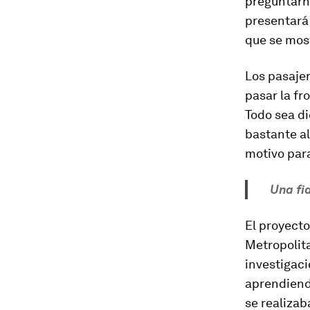
preguntarno
presentará 
que se most
Los pasajer
pasar la fr
Todo sea di
bastante al
motivo para
Una fi
El proyecto
Metropolita
investigaci
aprendiendo
se realizab