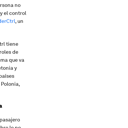
ersona no
y el control
derCtrl
, un
rl tiene
roles de
tema que va
etonia y
países
 Polonia,
a
 pasajero
bre lo no