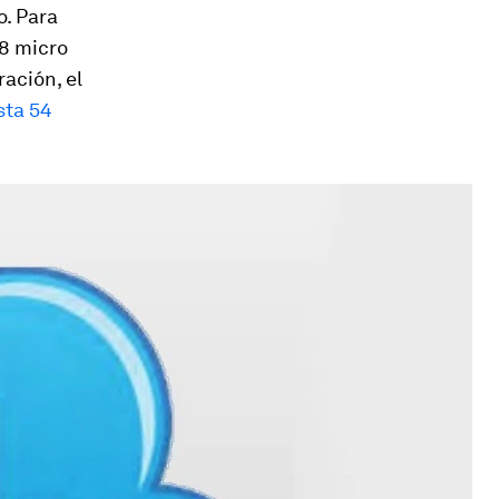
o. Para
38 micro
ación, el
sta 54