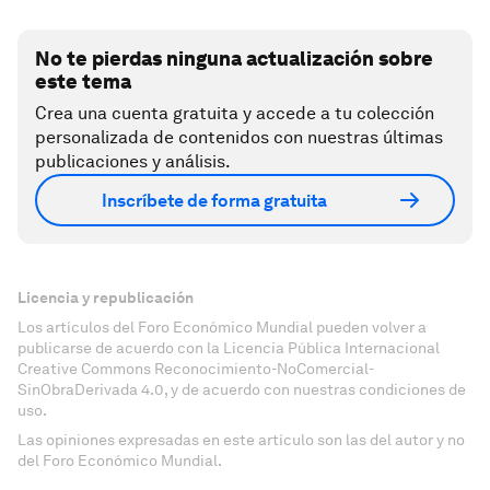
No te pierdas ninguna actualización sobre
este tema
Crea una cuenta gratuita y accede a tu colección
personalizada de contenidos con nuestras últimas
publicaciones y análisis.
Inscríbete de forma gratuita
Licencia y republicación
Los artículos del Foro Económico Mundial pueden volver a
publicarse de acuerdo con la Licencia Pública Internacional
Creative Commons Reconocimiento-NoComercial-
SinObraDerivada 4.0, y de acuerdo con nuestras condiciones de
uso.
Las opiniones expresadas en este artículo son las del autor y no
del Foro Económico Mundial.