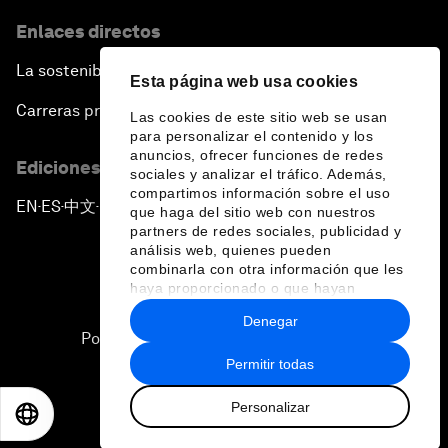
Enlaces directos
La sostenibilidad en el Foro
Esta página web usa cookies
Carreras profesionales
Las cookies de este sitio web se usan
para personalizar el contenido y los
anuncios, ofrecer funciones de redes
Ediciones en otros idiomas
sociales y analizar el tráfico. Además,
compartimos información sobre el uso
EN
ES
中文
日本語
▪
▪
▪
que haga del sitio web con nuestros
partners de redes sociales, publicidad y
análisis web, quienes pueden
combinarla con otra información que les
haya proporcionado o que hayan
recopilado a partir del uso que haya
Denegar
hecho de sus servicios.
Política de privacidad y normas de uso
Permitir todas
Sitemap
Personalizar
©
2026
Foro Económico Mundial
EN
ES
中文
日本語