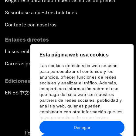
Regístrese para recibir nuestras notas de prensa
Suscríbase a nuestros boletines
Contacte con nosotros
Enlaces directos
La sostenibilidad en el Foro
Esta página web usa cookies
Carreras profesionales
Las cookies de este sitio web se usan
para personalizar el contenido y los
anuncios, ofrecer funciones de redes
Ediciones en otros idiomas
sociales y analizar el tráfico. Además,
compartimos información sobre el uso
EN
ES
中文
日本語
▪
▪
▪
que haga del sitio web con nuestros
partners de redes sociales, publicidad y
análisis web, quienes pueden
combinarla con otra información que les
haya proporcionado o que hayan
recopilado a partir del uso que haya
Denegar
hecho de sus servicios.
Política de privacidad y normas de uso