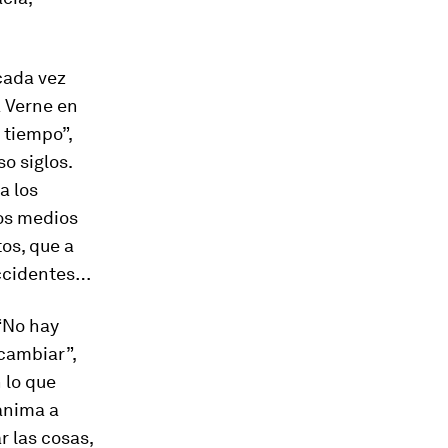
cada vez
a
Verne
en
 tiempo”,
o siglos.
a los
los medios
os, que a
accidentes…
“No hay
cambiar”,
 lo que
 anima a
 las cosas,