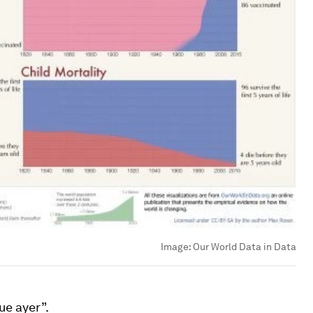
Image:
Our World Data in Data
e ayer”.