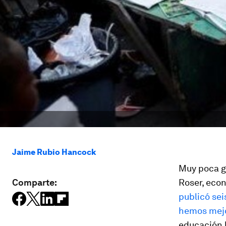
Jaime Rubio Hancock
Muy poca g
Comparte:
Roser, econ
publicó se
hemos mejo
educación 