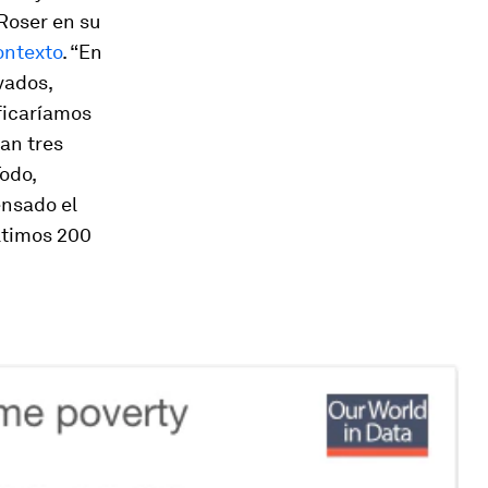
Roser en su
ontexto
. “En
vados,
ficaríamos
an tres
Todo,
ensado el
últimos 200