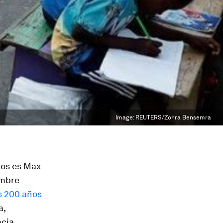
Image:
REUTERS/Zohra Bensemra
los es Max
embre
s 200 años
a,
cia,