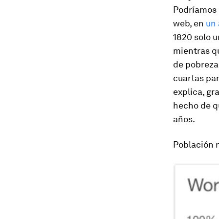
Podríamos h
web, en
un 
1820 solo u
mientras qu
de pobreza 
cuartas par
explica, gr
hecho de qu
años.
Población m