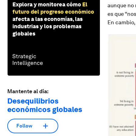
Explora y monitorea cómo
El
aunque no n
futuro del progreso económico
es que “no
afecta a las economías, las
En cambio, 
industrias y los problemas
globales
Mantente al día:
Desequilibrios
económicos globales
Follow