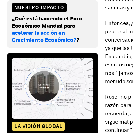
vacunas y m
NUESTRO IMPACTO
¿Qué está haciendo el Foro
Entonces, 
Económico Mundial para
peor o, al 
acelerar la acción en
conversació
Crecimiento Económico?
?
ya que las 
En cambio,
eventos neg
nos fijamos
menudo son
Roser no p
razón para
recuerda, a
sigue mal p
LA VISIÓN GLOBAL
continuar” 