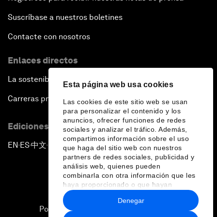
Suscríbase a nuestros boletines
Contacte con nosotros
Enlaces directos
La sostenibilidad en el Foro
Esta página web usa cookies
Carreras profesionales
Las cookies de este sitio web se usan
para personalizar el contenido y los
anuncios, ofrecer funciones de redes
Ediciones en otros idiomas
sociales y analizar el tráfico. Además,
compartimos información sobre el uso
EN
ES
中文
日本語
▪
▪
▪
que haga del sitio web con nuestros
partners de redes sociales, publicidad y
análisis web, quienes pueden
combinarla con otra información que les
haya proporcionado o que hayan
recopilado a partir del uso que haya
Denegar
hecho de sus servicios.
Política de privacidad y normas de uso