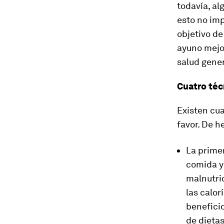
todavía, al
esto no imp
objetivo de
ayuno mejor
salud gener
Cuatro téc
Existen cua
favor. De h
La prime
comida y 
malnutri
las calor
benefici
de dietas