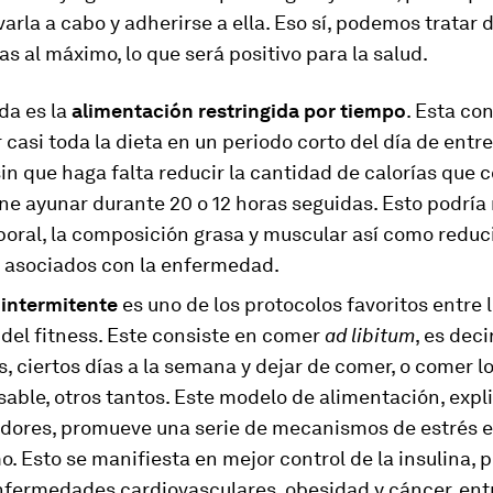
levarla a cabo y adherirse a ella. Eso sí, podemos tratar 
ías al máximo, lo que será positivo para la salud.
da es la
alimentación restringida por tiempo
. Esta co
casi toda la dieta en un periodo corto del día de entre
sin que haga falta reducir la cantidad de calorías que
e ayunar durante 20 o 12 horas seguidas. Esto podría 
oral, la composición grasa y muscular así como reduci
 asociados con la enfermedad.
intermitente
es uno de los protocolos favoritos entre 
del fitness. Este consiste en comer
ad libitum
, es deci
, ciertos días a la semana y dejar de comer, o comer 
able, otros tantos. Este modelo de alimentación, expl
adores, promueve una serie de mecanismos de estrés e
. Esto se manifiesta en mejor control de la insulina, 
nfermedades cardiovasculares, obesidad y cáncer, ent