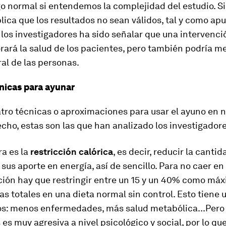
go normal si entendemos la complejidad del estudio. S
lica que los resultados no sean válidos, tal y como apu
 los investigadores ha sido señalar que una intervenci
ará la salud de los pacientes, pero también podría me
al de las personas.
nicas para ayunar
tro técnicas o aproximaciones para usar el ayuno en 
echo, estas son las que han analizado los investigadore
ra es la
restricción calórica
, es decir, reducir la canti
sus aporte en energía, así de sencillo. Para no caer en
ción hay que restringir entre un 15 y un 40% como má
ías totales en una dieta normal sin control. Esto tiene 
os: menos enfermedades, más salud metabólica...Pero 
 es muy agresiva a nivel psicológico y social, por lo qu