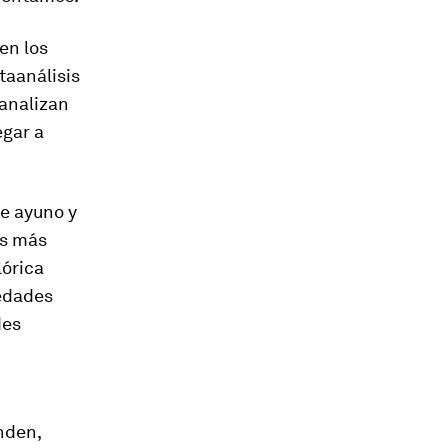
ren los
taanálisis
 analizan
egar a
de ayuno y
as más
lórica
medades
des
nden,