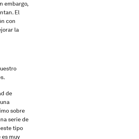
in embargo,
ntan. El
ón con
jorar la
nuestro
s.
dad de
 una
ximo sobre
una serie de
este tipo
e es muy