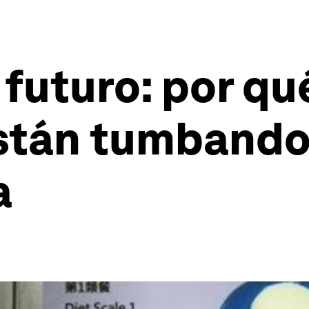
 futuro: por qué
están tumbando
a