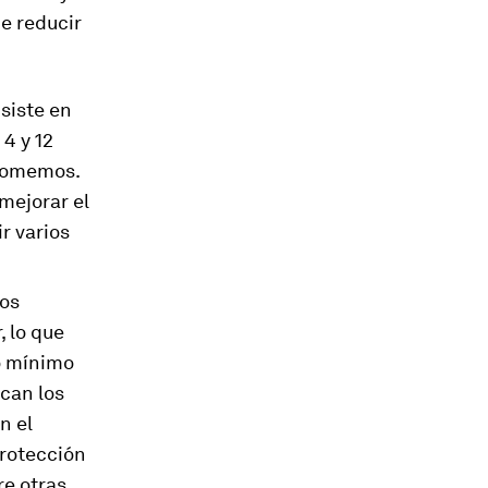
de reducir
nsiste en
 4 y 12
 comemos.
mejorar el
r varios
los
r, lo que
lo mínimo
ican los
n el
protección
re otras