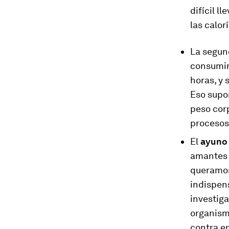
difícil l
las calor
La segun
consumir 
horas, y 
Eso supon
peso corp
procesos
El
ayuno 
amantes 
queramos
indispens
investig
organismo
contra e