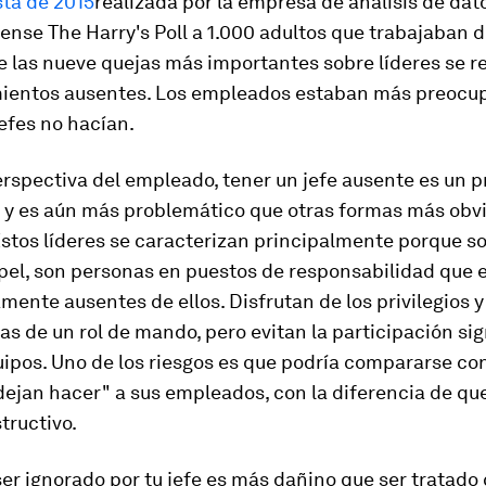
ta de 2015
realizada por la empresa de análisis de dat
ense The Harry's Poll a 1.000 adultos que trabajaban 
 las nueve quejas más importantes sobre líderes se re
entos ausentes. Los empleados estaban más preocu
jefes no hacían.
erspectiva del empleado, tener un jefe ausente es un 
 y es aún más problemático que otras formas más obv
Estos
líderes
se caracterizan principalmente porque so
pel, son personas en puestos de responsabilidad que 
mente ausentes de ellos. Disfrutan de los privilegios y
 de un rol de mando, pero evitan la participación sig
ipos. Uno de los riesgos es que podría compararse co
dejan hacer" a sus empleados, con la diferencia de qu
tructivo.
er ignorado por tu jefe es más dañino que ser tratado