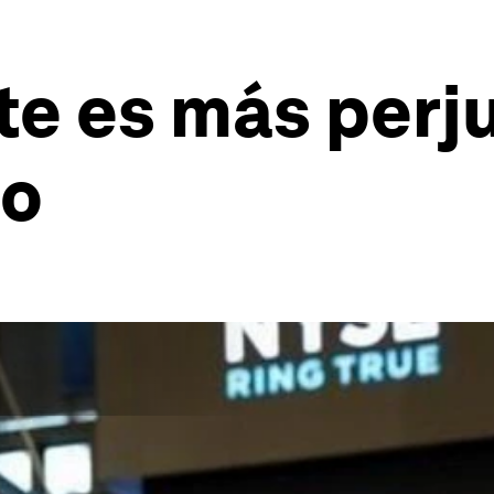
te es más perj
io