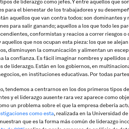
tipos de liderazgo como jefes. Y entre aquellos que so
es para el bienestar de los trabajadores y su desempeñ
tán aquellos que van contra todos: son dominantes y
ones para salir ganando; aquellos a los que todo les pa
endientes, conformistas y reacios a correr riesgos o
y aquellos que nos ocupan esta pieza: los que se alejan
os, disminuyen la comunicación y alimentan un escep
a la confianza. Es fácil imaginar nombres y apellidos 
os de liderazgo. Están en los gobiernos, en multinacion
gocios, en instituciones educativas. Por todas partes
, tendemos a centrarnos en los dos primeros tipos de
tes y el liderazgo ausente rara vez aparece como obje
omo un problema sobre el que la empresa debería actu
estigaciones como esta
, realizada en la Universidad d
 muestran que es la forma más común de liderazgo in