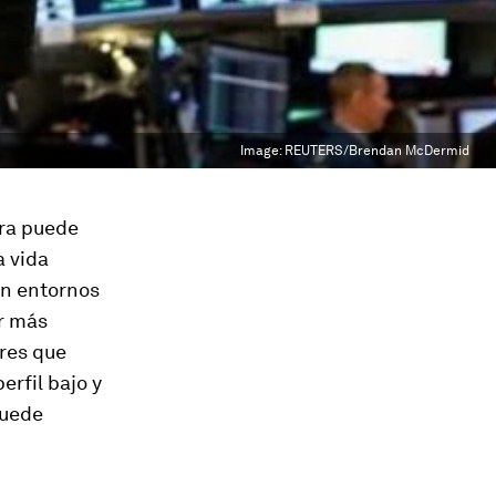
Image:
REUTERS/Brendan McDermid
era puede
a vida
en entornos
er más
ores que
rfil bajo y
puede