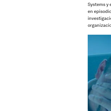
Systems y e
en episodi
investigaci
organizaci