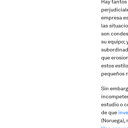
Hay tantos 
perjudicial
empresa es
las situaci
son condesc
su equipo; 
subordinad
que erosion
estos estil
pequeños ne
Sin embargo
incompeten
estudio o c
de que
inv
(Noruega),