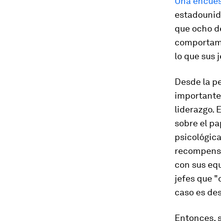
Una encues
estadounid
que ocho de
comportami
lo que sus 
Desde la p
importante
liderazgo. 
sobre el pa
psicológica
recompensas
con sus equ
jefes que "
caso es des
Entonces, s