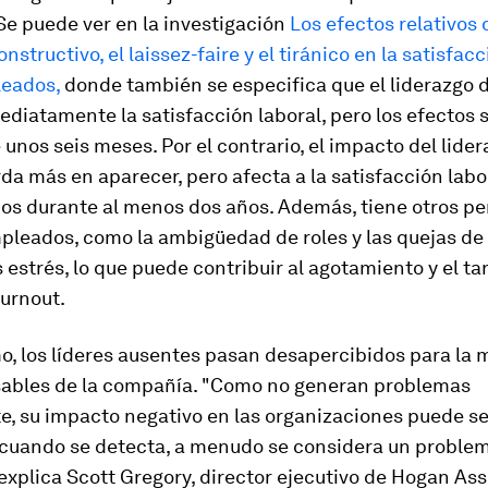
Se puede ver en la investigación
Los efectos relativos 
nstructivo, el laissez-faire y el tiránico en la satisfac
leados,
donde también se especifica que el liderazgo 
diatamente la satisfacción laboral, pero los efectos 
unos seis meses. Por el contrario, el impacto del lide
da más en aparecer, pero afecta a la satisfacción labo
os durante al menos dos años. Además, tiene otros per
pleados, como la ambigüedad de roles y las quejas de 
estrés, lo que puede contribuir al agotamiento y el t
urnout
.
o, los líderes ausentes pasan desapercibidos para la 
sables de la compañía. "Como no generan problemas
, su impacto negativo en las organizaciones puede ser
, cuando se detecta, a menudo se considera un proble
 explica Scott Gregory, director ejecutivo de Hogan A