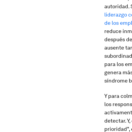
autoridad. 
liderazgo co
de los emp
reduce inme
después de 
ausente tar
subordinad
para los em
genera más 
síndrome
b
Y para colm
los respon
activamente
detectar. Y
prioridad",