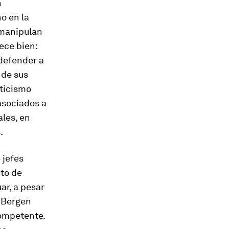
n
o en la
 manipulan
rece bien:
 defender a
 de sus
ticismo
asociados a
ales, en
.
 jefes
to de
ar, a pesar
e Bergen
competente.