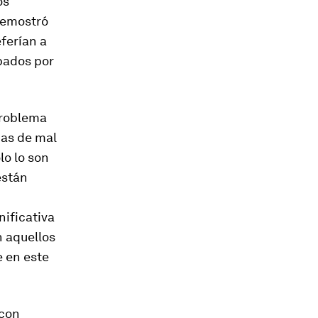
os
demostró
ferían a
pados por
problema
ias de mal
lo lo son
están
nificativa
n aquellos
e en este
 con