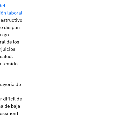
del
ción laboral
destructivo
se disipan
razgo
ral de los
juicios
salud:
an temido
mayoría de
 difícil de
ma de baja
ssessment