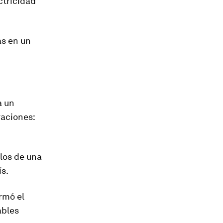
ctricidad
s en un
a un
raciones:
ulos de una
ís.
rmó el
ables