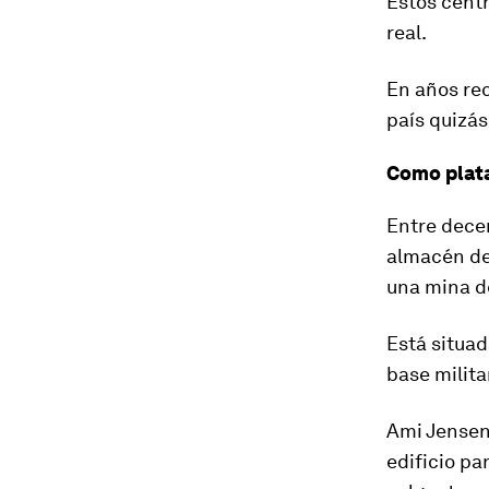
Estos cent
real.
En años re
país quizás
Como plat
Entre dece
almacén de
una mina d
Está situad
base milita
Ami Jensen,
edificio pa