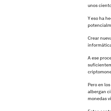
unos ciento
Y eso ha h
potencialm
Crear nuev
informática
A ese proce
suficientem
criptomon
Pero en lo
albergan c
monedas vi