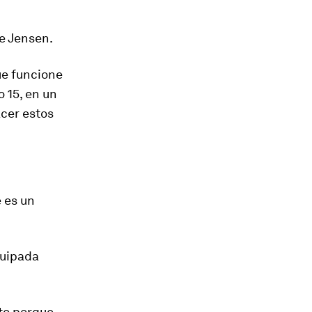
ce Jensen.
ue funcione
o 15, en un
acer estos
 es un
quipada
to porque