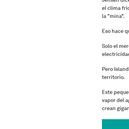
el clima fr
la "mina".
Eso hace qu
Solo el me
electricida
Pero Island
territorio.
Este pequeñ
vapor del a
crean giga