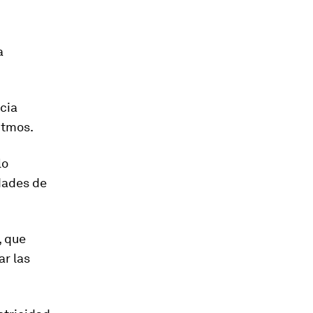
a
cia
itmos.
lo
idades de
, que
r las