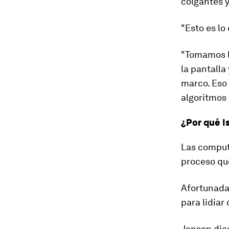
colgantes 
"Esto es lo
"Tomamos l
la pantalla
marco. Eso
algoritmos 
¿Por qué I
Las computa
proceso que
Afortunadam
para lidiar
Jensen dic