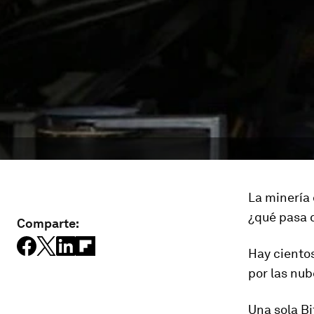
La minería
¿qué pasa c
Comparte:
Hay cientos
por las nub
Una sola Bi