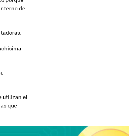
 interno de
utadoras.
uchísima
su
 utilizan el
nas que