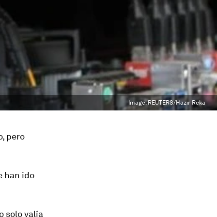
Image:
REUTERS/Hazir Reka
, pero
e han ido
 solo valía