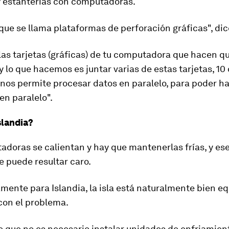
y estanterías con computadoras.
 que se llama plataformas de perforación gráficas", di
as tarjetas (gráficas) de tu computadora que hacen q
 y lo que hacemos es juntar varias de estas tarjetas, 10 
 nos permite
procesar datos en paralelo
, para poder h
en paralelo".
slandia?
doras se calientan y hay que mantenerlas frías, y ese
 puede resultar caro.
ente para Islandia, la isla está naturalmente bien e
 con el problema.
e que no es necesario instalar unidades de enfriamien