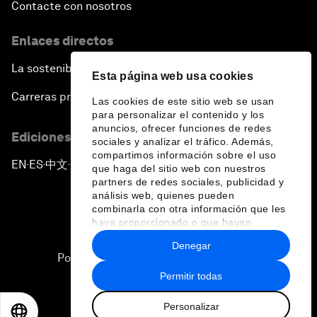
Contacte con nosotros
Enlaces directos
La sostenibilidad en el Foro
Esta página web usa cookies
Carreras profesionales
Las cookies de este sitio web se usan
para personalizar el contenido y los
anuncios, ofrecer funciones de redes
Ediciones en otros idiomas
sociales y analizar el tráfico. Además,
compartimos información sobre el uso
EN
ES
中文
日本語
▪
▪
▪
que haga del sitio web con nuestros
partners de redes sociales, publicidad y
análisis web, quienes pueden
combinarla con otra información que les
haya proporcionado o que hayan
recopilado a partir del uso que haya
Denegar
hecho de sus servicios.
Política de privacidad y normas de uso
Permitir todas
Sitemap
Personalizar
©
2026
Foro Económico Mundial
EN
ES
中文
日本語