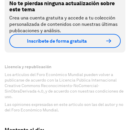
No te pierdas ninguna actualización sobre
este tema
Crea una cuenta gratuita y accede a tu colección
personalizada de contenidos con nuestras últimas
publicaciones y análisis.
Inscríbete de forma gratuita
Licencia y republicación
Los artículos del Foro Económico Mundial pueden volver a
publicarse de acuerdo con la Licencia Pública Internacional
Creative Commons Reconocimiento-NoComercial-
SinObraDerivada 4.0, y de acuerdo con nuestras condiciones de
uso.
Las opiniones expresadas en este artículo son las del autor y no
del Foro Económico Mundial.
Mantente al día: