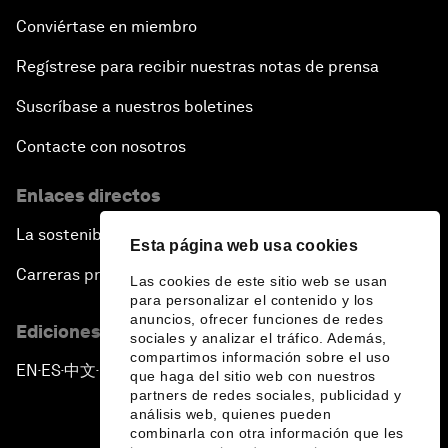
Conviértase en miembro
Regístrese para recibir nuestras notas de prensa
Suscríbase a nuestros boletines
Contacte con nosotros
Enlaces directos
La sostenibilidad en el Foro
Esta página web usa cookies
Carreras profesionales
Las cookies de este sitio web se usan
para personalizar el contenido y los
anuncios, ofrecer funciones de redes
Ediciones en otros idiomas
sociales y analizar el tráfico. Además,
compartimos información sobre el uso
EN
ES
中文
日本語
▪
▪
▪
que haga del sitio web con nuestros
partners de redes sociales, publicidad y
análisis web, quienes pueden
combinarla con otra información que les